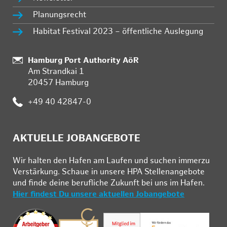
Planungsrecht
Habitat Festival 2023 – öffentliche Auslegung
Standort:
Hamburg Port Authority AöR
Am Strandkai 1
20457 Hamburg
Telefon:
+49 40 42847-0
AKTUELLE JOBANGEBOTE
Wir hal­ten den Ha­fen am Lau­fen und su­chen im­mer­zu
Ver­stär­kung. Schau­e in un­se­re HPA Stel­len­an­ge­bo­te
und fin­de deine be­ruf­li­che Zu­kunft bei uns im Ha­fen.
Hier findest Du unsere aktuellen Jobangebote