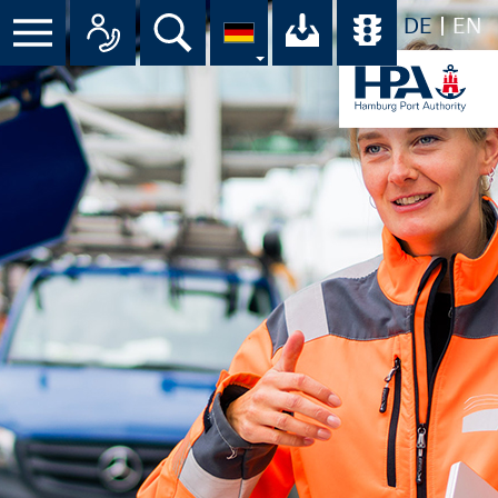
DE
EN
Suche
Ihr Download-C
Übersicht