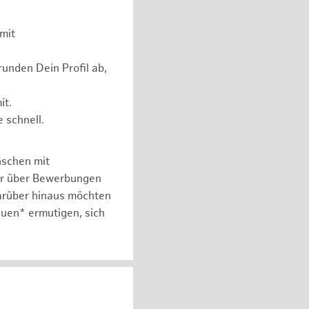
mit
unden Dein Profil ab,
it.
 schnell.
nschen mit
er über Bewerbungen
arüber hinaus möchten
auen* ermutigen, sich