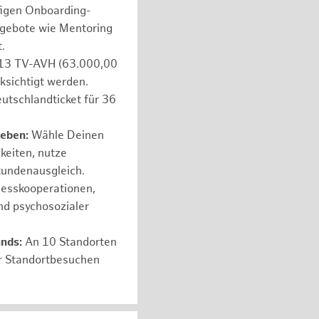
figen Onboarding-
ngebote wie Mentoring
.
e 13 TV-AVH (63.000,00
ksichtigt werden.
utschlandticket für 36
leben:
Wähle Deinen
hkeiten, nutze
tundenausgleich.
nesskooperationen,
nd psychosozialer
unds:
An 10 Standorten
er Standortbesuchen