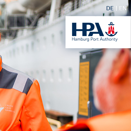
DE
EN