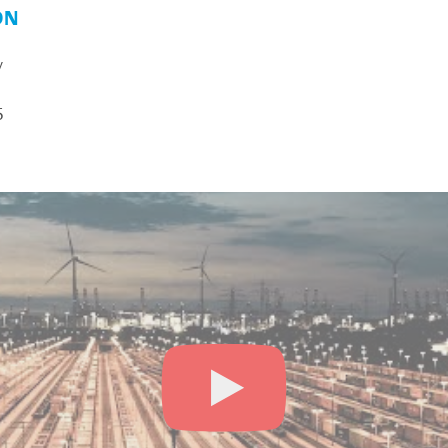
ON
y
5