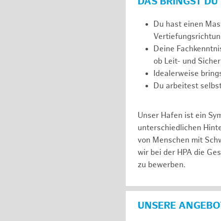
DAS BRINGST DU
Du hast einen Mast
Vertiefungsrichtun
Deine Fachkenntnis
ob Leit- und Siche
Idealerweise brin
Du arbeitest selbs
Unser Hafen ist ein Sy
unterschiedlichen Hin
von Menschen mit Schw
wir bei der HPA die Ge
zu bewerben.
UNSERE ANGEBOT