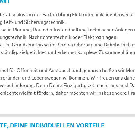
 MIT
erabschluss in der Fachrichtung Elektrotechnik, idealerweise 
g Leit- und Sicherungstechnik.
se in Planung, Bau oder Instandhaltung technischer Anlagen r
rungstechnik, Nachrichtentechnik oder Elektroanlagen.
gst Du Grundkenntnisse im Bereich Oberbau und Bahnbetrieb m
tständig, zielgerichtet und erkennst komplexe Zusammenhänge
mbol für Offenheit und Austausch und genauso heißen wir Me
tergründen und Lebenswegen willkommen. Wir freuen uns dah
erbehinderung. Denn Deine Einzigartigkeit macht uns aus! D
schlechtervielfalt fördern, daher möchten wir insbesondere Fr
E, DEINE INDIVIDUELLEN VORTEILE