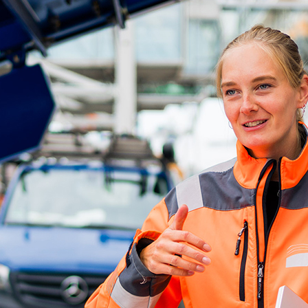
ick
d-Center der HPA
cht aller Verkehrsmeldungen im Hafen am