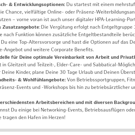
sch- & Entwicklungsoptionen:
Du startest mit einem mehrstu
ie Chance, vielfältige Online- oder Präsenz-Weiterbildungsa
tzen – vorne voran ist auch unser digitaler HPA-Learning-Port
& Zusatzangebote
: Die Vergütung erfolgt nach Entgeltgrupp
Je nach Funktion können zusätzliche Entgeltbestandteile berüc
Du eine Top-Altersvorsorge und hast die Optionen auf das De
e-Angebot und weitere Corporate Benefits.
elle für Deine optimale Vereinbarkeit von Arbeit und Privat
 in Gleitzeit und Teilzeit-, Elder-Care- und Sabbatical-Möglic
r Deine Kinder, plane Deine 30 Tage Urlaub und Deinen Übers
ndheits- & Wohlfühlangebote:
Von Betriebssportgruppen, Fit
Präsenz-Events und -Workshops bis hin zu betriebsärztlicher u
verschiedensten Arbeitsbereichen und mit diversen Backgro
annst Du einige bei Networking-Events, Betriebsausflügen od
e tragen den Hafen im Herzen!