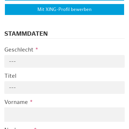
Mit XING-Profil bewerben
STAMMDATEN
Geschlecht
*
---
Titel
---
Vorname
*