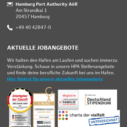
:
Hamburg Port Authority AöR
Am Strandkai 1
20457 Hamburg
:
+49 40 42847-0
AKTUELLE JOBANGEBOTE
Wir hal­ten den Ha­fen am Lau­fen und su­chen im­mer­zu
Ver­stär­kung. Schau­e in un­se­re HPA Stel­len­an­ge­bo­te
und fin­de deine be­ruf­li­che Zu­kunft bei uns im Ha­fen.
Hier findest Du unsere aktuellen Jobangebote