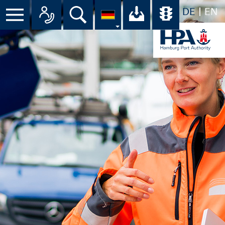
DE
EN
Suche
Ihr Download-C
Übersicht