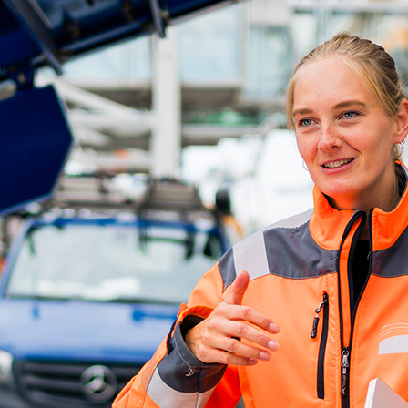
d-Center der HPA
cht aller Verkehrsmeldungen im Hafen am