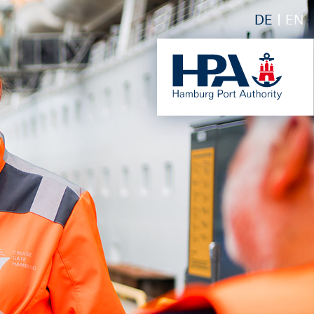
DE
EN