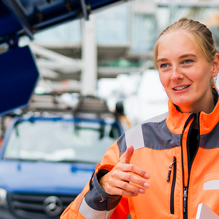
ick
d-Center der HPA
cht aller Verkehrsmeldungen im Hafen am