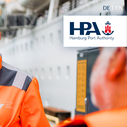
DE
EN