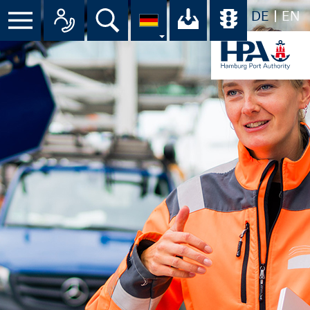
DE
EN
Suche
Ihr Download-C
Übersicht