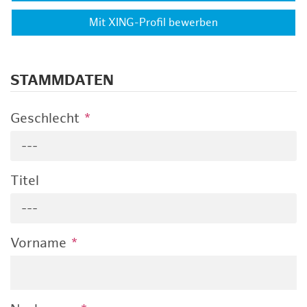
Mit XING-Profil bewerben
STAMMDATEN
Geschlecht
*
---
Titel
---
Vorname
*