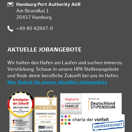
Standort:
Hamburg Port Authority AöR
Am Strandkai 1
20457 Hamburg
Telefon:
+49 40 42847-0
AKTUELLE JOBANGEBOTE
Wir hal­ten den Ha­fen am Lau­fen und su­chen im­mer­zu
Ver­stär­kung. Schau­e in un­se­re HPA Stel­len­an­ge­bo­te
und fin­de deine be­ruf­li­che Zu­kunft bei uns im Ha­fen.
Hier findest Du unsere aktuellen Jobangebote