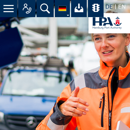
DE
EN
Menü
Alle Ansprechpartner im Überbli
Suche
Ihr Download-C
Übersicht