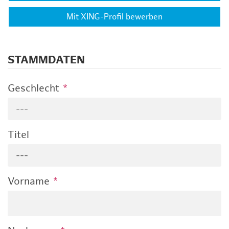
Mit XING-Profil bewerben
STAMMDATEN
Geschlecht
*
---
Titel
---
Vorname
*