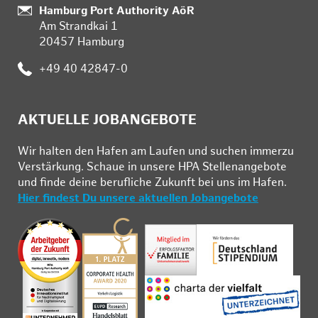
:
Hamburg Port Authority AöR
Am Strandkai 1
20457 Hamburg
:
+49 40 42847-0
AKTUELLE JOBANGEBOTE
Wir hal­ten den Ha­fen am Lau­fen und su­chen im­mer­zu
Ver­stär­kung. Schau­e in un­se­re HPA Stel­len­an­ge­bo­te
und fin­de deine be­ruf­li­che Zu­kunft bei uns im Ha­fen.
Hier findest Du unsere aktuellen Jobangebote