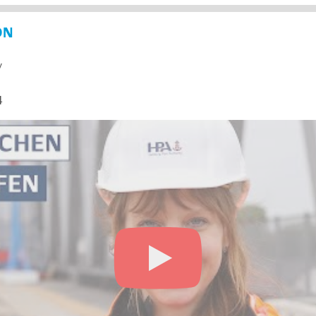
ON
y
4