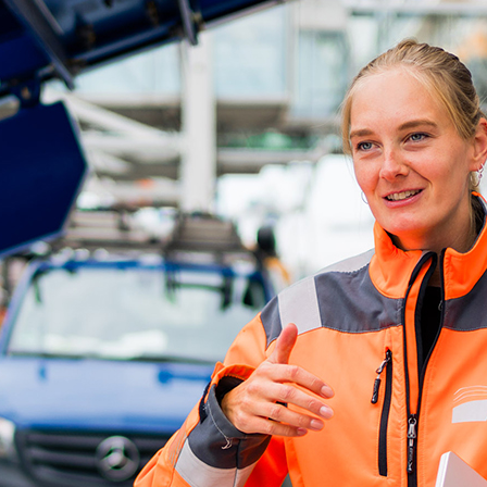
ick
d-Center der HPA
cht aller Verkehrsmeldungen im Hafen am