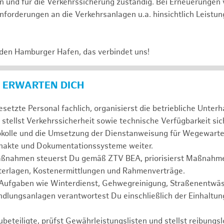
 und für die Verkehrssicherung zuständig. Bei Erneuerungen 
nforderungen an die Verkehrsanlagen u.a. hinsichtlich Leistun
.
 den Hamburger Hafen, das verbindet uns!
 ERWARTEN DICH
esetzte Personal fachlich, organisierst die betriebliche Unter
stellst Verkehrssicherheit sowie technische Verfügbarkeit sic
kolle und die Umsetzung der Dienstanweisung für Wegewart
enakte und Dokumentationssysteme weiter.
ßnahmen steuerst Du gemäß ZTV BEA, priorisierst Maßnahmen
erlagen, Kostenermittlungen und Rahmenverträge.
 Aufgaben wie Winterdienst, Gehwegreinigung, Straßenentwä
lungsanlagen verantwortest Du einschließlich der Einhaltun
ubeteiligte, prüfst Gewährleistungslisten und stellst reibungs