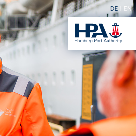
DE
EN