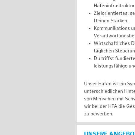
Hafeninfrastruktur
Zielorientiertes, 
Deinen Stärken.
Kommunikations und
Verantwortungsbew
Wirtschaftliches 
täglichen Steueru
Du triffst fundier
leistungsfähige un
Unser Hafen ist ein Sy
unterschiedlichen Hin
von Menschen mit Schw
wir bei der HPA die Ge
zu bewerben.
UNSERE ANGEBOT