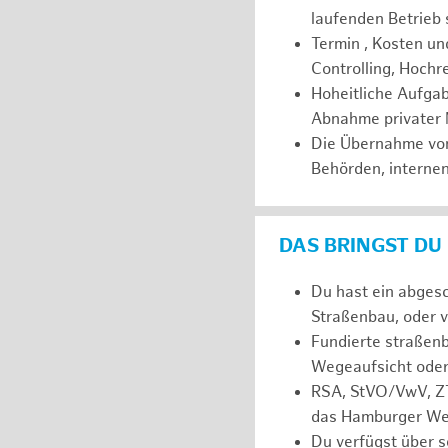
laufenden Betrieb s
Termin , Kosten u
Controlling, Hoch
Hoheitliche Aufga
Abnahme privater 
Die Übernahme von 
Behörden, internen
DAS BRINGST DU
Du hast ein abges
Straßenbau, oder v
Fundierte straßenb
Wegeaufsicht oder
RSA, StVO/VwV, ZT
das Hamburger Weg
Du verfügst über s