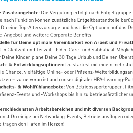
& Zusatzangebote
: Die Vergütung erfolgt nach Entgeltgrupp
Je nach Funktion können zusätzliche Entgeltbestandteile berüc
Du eine Top-Altersvorsorge und hast die Optionen auf das De
e-Angebot und weitere Corporate Benefits.
elle für Deine optimale Vereinbarkeit von Arbeit und Privat
 in Gleitzeit und Teilzeit-, Elder-Care- und Sabbatical-Möglic
r Deine Kinder, plane Deine 30 Tage Urlaub und Deinen Übers
ch- & Entwicklungsoptionen:
Du startest mit einem mehrstu
ie Chance, vielfältige Online- oder Präsenz-Weiterbildungsa
tzen – vorne voran ist auch unser digitaler HPA-Learning-Port
ndheits- & Wohlfühlangebote:
Von Betriebssportgruppen, Fit
Präsenz-Events und -Workshops bis hin zu betriebsärztlicher u
verschiedensten Arbeitsbereichen und mit diversen Backgro
annst Du einige bei Networking-Events, Betriebsausflügen od
e tragen den Hafen im Herzen!