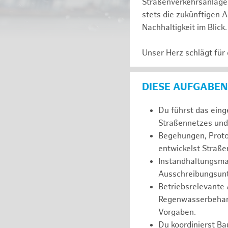
Straßenverkehrsanlagen
stets die zukünftigen A
Nachhaltigkeit im Blick
Unser Herz schlägt für
DIESE AUFGABEN
Du führst das eing
Straßennetzes und 
Begehungen, Proto
entwickelst Straß
Instandhaltungsma
Ausschreibungsunt
Betriebsrelevante
Regenwasserbehand
Vorgaben.
Du koordinierst Ba