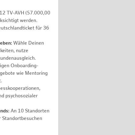
e 12 TV-AVH (57.000,00
ksichtigt werden.
utschlandticket für 36
leben:
Wähle Deinen
hkeiten, nutze
tundenausgleich.
figen Onboarding-
ngebote wie Mentoring
.
nesskooperationen,
nd psychosozialer
unds:
An 10 Standorten
er Standortbesuchen