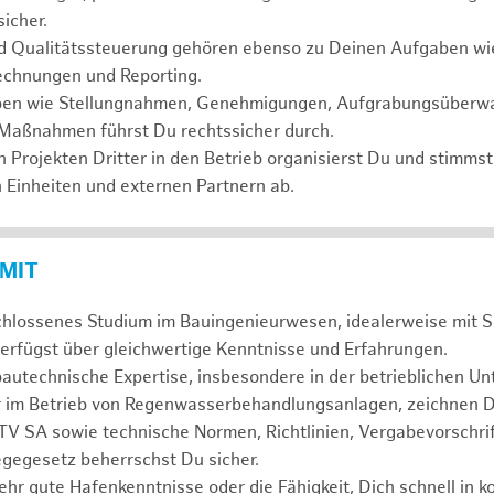
icher.
nd Qualitätssteuerung gehören ebenso zu Deinen Aufgaben wi
rechnungen und Reporting.
ben wie Stellungnahmen, Genehmigungen, Aufgrabungsüberw
Maßnahmen führst Du rechtssicher durch.
Projekten Dritter in den Betrieb organisierst Du und stimmst
 Einheiten und externen Partnern ab.
 MIT
chlossenes Studium im Bauingenieurwesen, idealerweise mit 
erfügst über gleichwertige Kenntnisse und Erfahrungen.
autechnische Expertise, insbesondere in der betrieblichen Un
 im Betrieb von Regenwasserbehandlungsanlagen, zeichnen D
V SA sowie technische Normen, Richtlinien, Vergabevorschrif
egesetz beherrschst Du sicher.
ehr gute Hafenkenntnisse oder die Fähigkeit, Dich schnell in 