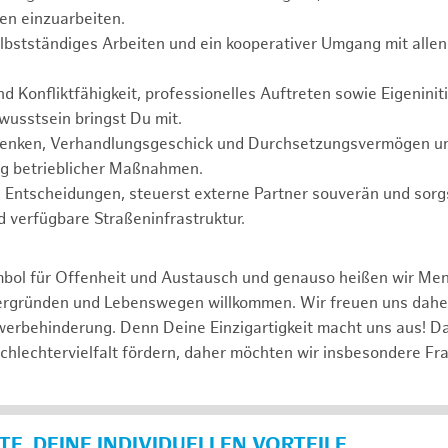
en einzuarbeiten.
selbstständiges Arbeiten und ein kooperativer Umgang mit allen
 Konfliktfähigkeit, professionelles Auftreten sowie Eigeninit
usstsein bringst Du mit.
Denken, Verhandlungsgeschick und Durchsetzungsvermögen unt
ng betrieblicher Maßnahmen.
te Entscheidungen, steuerst externe Partner souverän und sorgs
d verfügbare Straßeninfrastruktur.
mbol für Offenheit und Austausch und genauso heißen wir Me
tergründen und Lebenswegen willkommen. Wir freuen uns dah
erbehinderung. Denn Deine Einzigartigkeit macht uns aus! D
schlechtervielfalt fördern, daher möchten wir insbesondere Fr
E, DEINE INDIVIDUELLEN VORTEILE