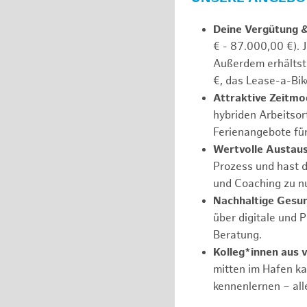
Deine Vergütung 
€ - 87.000,00 €). 
Außerdem erhältst 
€, das Lease-a-Bik
Attraktive Zeitmod
hybriden Arbeitsort
Ferienangebote fü
Wertvolle Austaus
Prozess und hast d
und Coaching zu nu
Nachhaltige Gesu
über digitale und 
Beratung.
Kolleg*innen aus 
mitten im Hafen k
kennenlernen – all