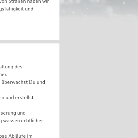
von Straßen haben wir
gsfähigkeit und
haltung des
her.
e überwachst Du und
 und erstellst
sserung und
g wasserrechtlicher
lose Abläufe im