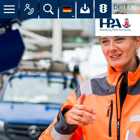
DE
EN
Suche
Ihr Download-C
Übersicht