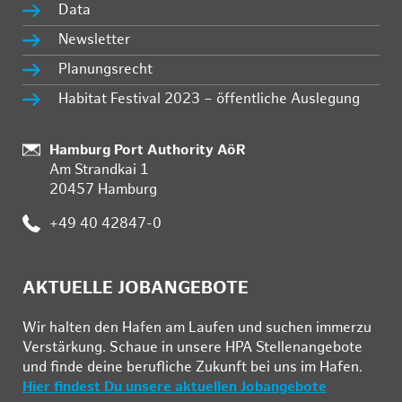
Data
Newsletter
Planungsrecht
Habitat Festival 2023 – öffentliche Auslegung
Standort:
Hamburg Port Authority AöR
Am Strandkai 1
20457 Hamburg
Telefon:
+49 40 42847-0
AKTUELLE JOBANGEBOTE
Wir hal­ten den Ha­fen am Lau­fen und su­chen im­mer­zu
Ver­stär­kung. Schau­e in un­se­re HPA Stel­len­an­ge­bo­te
und fin­de deine be­ruf­li­che Zu­kunft bei uns im Ha­fen.
Hier findest Du unsere aktuellen Jobangebote