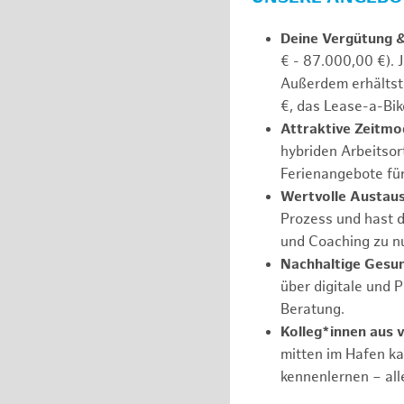
Deine Vergütung 
€ - 87.000,00 €). 
Außerdem erhältst 
€, das Lease-a-Bik
Attraktive Zeitmod
hybriden Arbeitsort
Ferienangebote fü
Wertvolle Austaus
Prozess und hast d
und Coaching zu nu
Nachhaltige Gesu
über digitale und 
Beratung.
Kolleg*innen aus 
mitten im Hafen k
kennenlernen – all