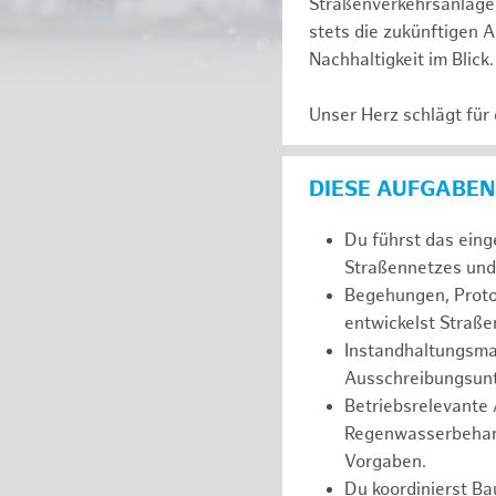
Straßenverkehrsanlagen
stets die zukünftigen A
Nachhaltigkeit im Blick
Unser Herz schlägt für
DIESE AUFGABEN
Du führst das eing
Straßennetzes und 
Begehungen, Proto
entwickelst Straß
Instandhaltungsma
Ausschreibungsunt
Betriebsrelevante
Regenwasserbehand
Vorgaben.
Du koordinierst Ba