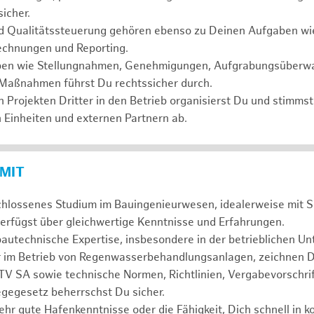
icher.
nd Qualitätssteuerung gehören ebenso zu Deinen Aufgaben wi
rechnungen und Reporting.
ben wie Stellungnahmen, Genehmigungen, Aufgrabungsüberw
Maßnahmen führst Du rechtssicher durch.
Projekten Dritter in den Betrieb organisierst Du und stimmst
 Einheiten und externen Partnern ab.
 MIT
chlossenes Studium im Bauingenieurwesen, idealerweise mit 
erfügst über gleichwertige Kenntnisse und Erfahrungen.
autechnische Expertise, insbesondere in der betrieblichen Un
 im Betrieb von Regenwasserbehandlungsanlagen, zeichnen D
V SA sowie technische Normen, Richtlinien, Vergabevorschrif
egesetz beherrschst Du sicher.
ehr gute Hafenkenntnisse oder die Fähigkeit, Dich schnell in 