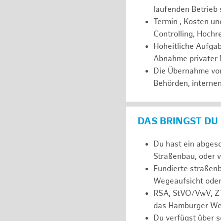
laufenden Betrieb s
Termin , Kosten u
Controlling, Hoch
Hoheitliche Aufga
Abnahme privater 
Die Übernahme von 
Behörden, internen
DAS BRINGST DU
Du hast ein abges
Straßenbau, oder v
Fundierte straßenb
Wegeaufsicht oder
RSA, StVO/VwV, ZT
das Hamburger Weg
Du verfügst über s