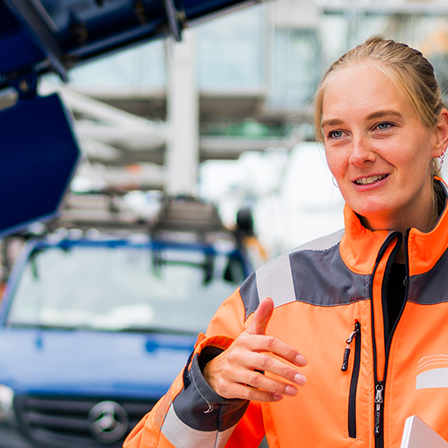
d-Center der HPA
cht aller Verkehrsmeldungen im Hafen am