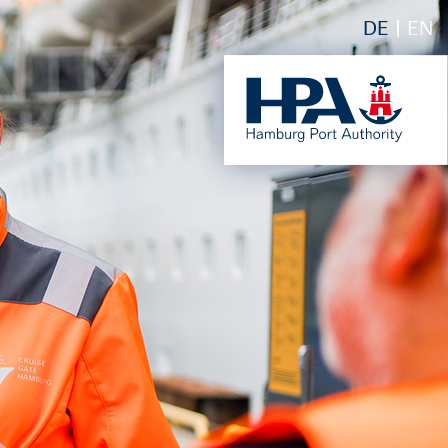
DE
EN