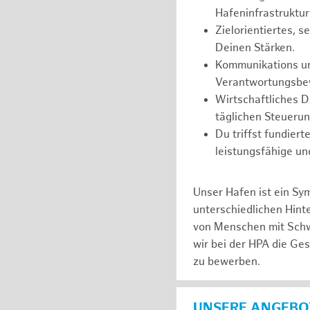
Hafeninfrastruktur
Zielorientiertes, 
Deinen Stärken.
Kommunikations und
Verantwortungsbew
Wirtschaftliches 
täglichen Steueru
Du triffst fundier
leistungsfähige un
Unser Hafen ist ein Sy
unterschiedlichen Hin
von Menschen mit Schw
wir bei der HPA die Ge
zu bewerben.
UNSERE ANGEBOT