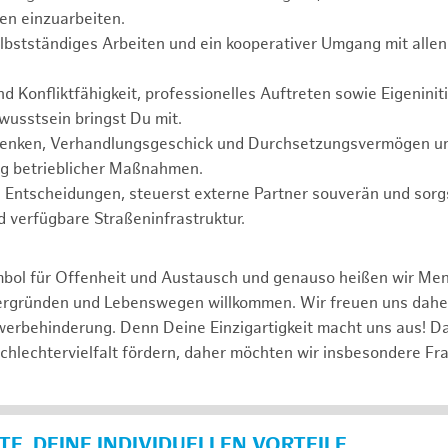
en einzuarbeiten.
selbstständiges Arbeiten und ein kooperativer Umgang mit allen
 Konfliktfähigkeit, professionelles Auftreten sowie Eigeninit
usstsein bringst Du mit.
Denken, Verhandlungsgeschick und Durchsetzungsvermögen unt
ng betrieblicher Maßnahmen.
te Entscheidungen, steuerst externe Partner souverän und sorgs
d verfügbare Straßeninfrastruktur.
mbol für Offenheit und Austausch und genauso heißen wir Me
tergründen und Lebenswegen willkommen. Wir freuen uns dah
erbehinderung. Denn Deine Einzigartigkeit macht uns aus! D
schlechtervielfalt fördern, daher möchten wir insbesondere Fr
E, DEINE INDIVIDUELLEN VORTEILE