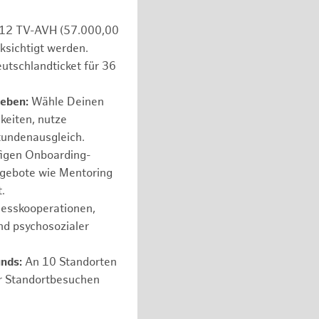
e 12 TV-AVH (57.000,00
ksichtigt werden.
utschlandticket für 36
leben:
Wähle Deinen
hkeiten, nutze
tundenausgleich.
figen Onboarding-
ngebote wie Mentoring
.
nesskooperationen,
nd psychosozialer
unds:
An 10 Standorten
er Standortbesuchen