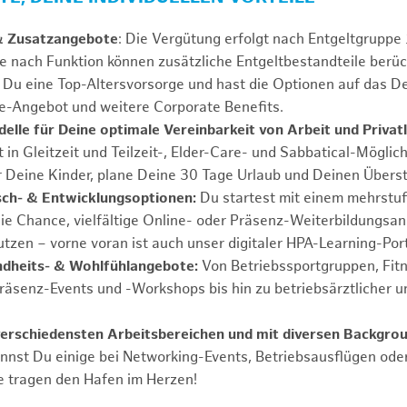
& Zusatzangebote
: Die Vergütung erfolgt nach Entgeltgrupp
Je nach Funktion können zusätzliche Entgeltbestandteile berüc
Du eine Top-Altersvorsorge und hast die Optionen auf das De
e-Angebot und weitere Corporate Benefits.
elle für Deine optimale Vereinbarkeit von Arbeit und Privat
 in Gleitzeit und Teilzeit-, Elder-Care- und Sabbatical-Möglic
r Deine Kinder, plane Deine 30 Tage Urlaub und Deinen Übers
ch- & Entwicklungsoptionen:
Du startest mit einem mehrstu
ie Chance, vielfältige Online- oder Präsenz-Weiterbildungsa
tzen – vorne voran ist auch unser digitaler HPA-Learning-Port
ndheits- & Wohlfühlangebote:
Von Betriebssportgruppen, Fit
Präsenz-Events und -Workshops bis hin zu betriebsärztlicher u
verschiedensten Arbeitsbereichen und mit diversen Backgro
annst Du einige bei Networking-Events, Betriebsausflügen od
e tragen den Hafen im Herzen!