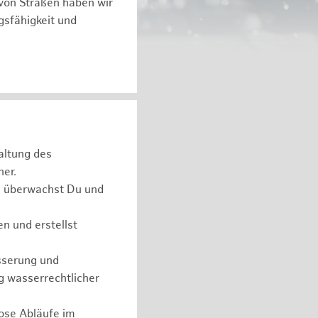
von Straßen haben wir
gsfähigkeit und
haltung des
her.
e überwachst Du und
 und erstellst
sserung und
g wasserrechtlicher
lose Abläufe im