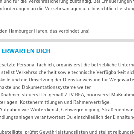
 und für die Verkehrssicherung zuständig. Bei Erneuerungen 
nforderungen an die Verkehrsanlagen u.a. hinsichtlich Leistun
.
 den Hamburger Hafen, das verbindet uns!
 ERWARTEN DICH
esetzte Personal fachlich, organisierst die betriebliche Unter
stellst Verkehrssicherheit sowie technische Verfügbarkeit sic
kolle und die Umsetzung der Dienstanweisung für Wegewart
enakte und Dokumentationssysteme weiter.
ßnahmen steuerst Du gemäß ZTV BEA, priorisierst Maßnahmen
erlagen, Kostenermittlungen und Rahmenverträge.
 Aufgaben wie Winterdienst, Gehwegreinigung, Straßenentwä
lungsanlagen verantwortest Du einschließlich der Einhaltun
ubeteiligte, prüfst Gewährleistungslisten und stellst reibungs