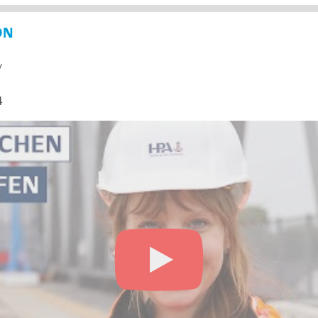
ON
y
4