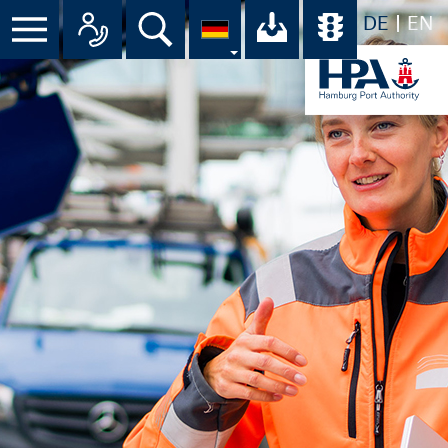
DE
EN
Menü
Alle Ansprechpartner im Überbli
Suche
Ihr Download-C
Übersicht