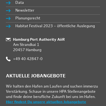
Data
Newsletter
Planungsrecht
Habitat Festival 2023 – öffentliche Auslegung
:
Hamburg Port Authority AöR
Am Strandkai 1
20457 Hamburg
:
+49 40 42847-0
AKTUELLE JOBANGEBOTE
Wir hal­ten den Ha­fen am Lau­fen und su­chen im­mer­zu
Ver­stär­kung. Schau­e in un­se­re HPA Stel­len­an­ge­bo­te
und fin­de deine be­ruf­li­che Zu­kunft bei uns im Ha­fen.
Hier findest Du unsere aktuellen Jobangebote