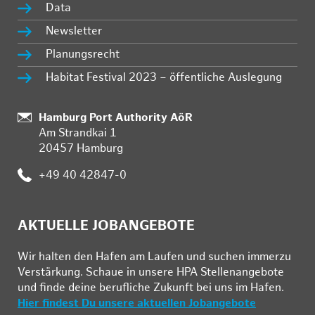
Data
Newsletter
Planungsrecht
Habitat Festival 2023 – öffentliche Auslegung
:
Hamburg Port Authority AöR
Am Strandkai 1
20457 Hamburg
:
+49 40 42847-0
AKTUELLE JOBANGEBOTE
Wir hal­ten den Ha­fen am Lau­fen und su­chen im­mer­zu
Ver­stär­kung. Schau­e in un­se­re HPA Stel­len­an­ge­bo­te
und fin­de deine be­ruf­li­che Zu­kunft bei uns im Ha­fen.
Hier findest Du unsere aktuellen Jobangebote