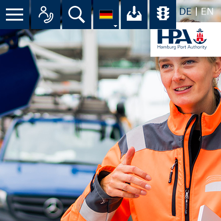
DE
EN
Menü
Alle Ansprechpartner im Überbli
Suche
Ihr Download-C
Übersicht