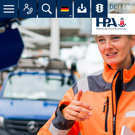
DE
EN
Menü
Alle Ansprechpartner im Überbli
Suche
Ihr Download-C
Übersicht