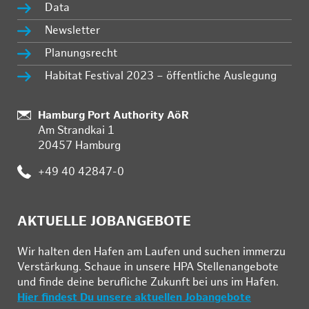
Data
Newsletter
Planungsrecht
Habitat Festival 2023 – öffentliche Auslegung
:
Hamburg Port Authority AöR
Am Strandkai 1
20457 Hamburg
:
+49 40 42847-0
AKTUELLE JOBANGEBOTE
Wir hal­ten den Ha­fen am Lau­fen und su­chen im­mer­zu
Ver­stär­kung. Schau­e in un­se­re HPA Stel­len­an­ge­bo­te
und fin­de deine be­ruf­li­che Zu­kunft bei uns im Ha­fen.
Hier findest Du unsere aktuellen Jobangebote