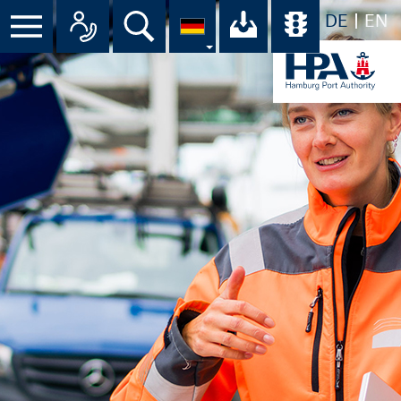
DE
EN
Menü
Alle Ansprechpartner im Überbli
Suche
Ihr Download-C
Übersicht