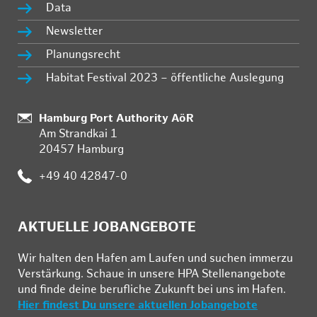
Data
Newsletter
Planungsrecht
Habitat Festival 2023 – öffentliche Auslegung
:
Hamburg Port Authority AöR
Am Strandkai 1
20457 Hamburg
:
+49 40 42847-0
AKTUELLE JOBANGEBOTE
Wir hal­ten den Ha­fen am Lau­fen und su­chen im­mer­zu
Ver­stär­kung. Schau­e in un­se­re HPA Stel­len­an­ge­bo­te
und fin­de deine be­ruf­li­che Zu­kunft bei uns im Ha­fen.
Hier findest Du unsere aktuellen Jobangebote