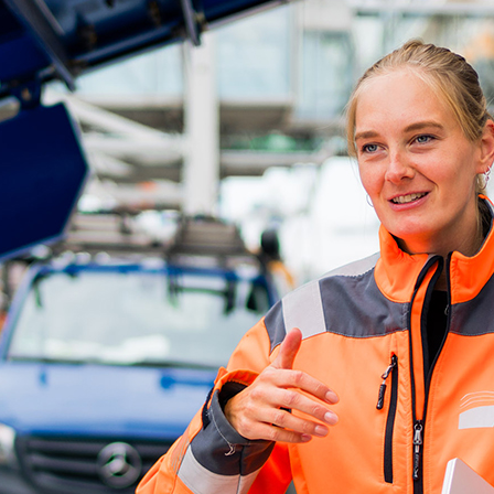
d-Center der HPA
cht aller Verkehrsmeldungen im Hafen am