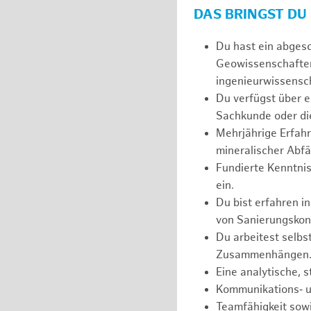
DAS BRINGST DU
Du hast ein abges
Geowissenschaften
ingenieurwissensch
Du verfügst über e
Sachkunde oder die
Mehrjährige Erfahr
mineralischer Abfä
Fundierte Kenntnis
ein.
Du bist erfahren i
von Sanierungskon
Du arbeitest selbs
Zusammenhängen
Eine analytische, 
Kommunikations‑ u
Teamfähigkeit sowi