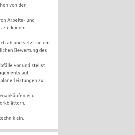
chen von der
on Arbeits- und
ls zu deinem
ch ab und setzt sie um,
lichen Bewertung des
fälle vor und stellst
agements auf.
planerleistungen zu
henankäufen ein.
erkblättern,
echnik ein.