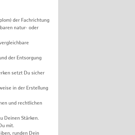
plom) der Fachrichtung
baren natur- oder
vergleichbare
 und der Entsorgung
rken setzt Du sicher
eise in der Erstellung
hen und rechtlichen
zu Deinen Stärken.
Du mit.
eiben, runden Dein