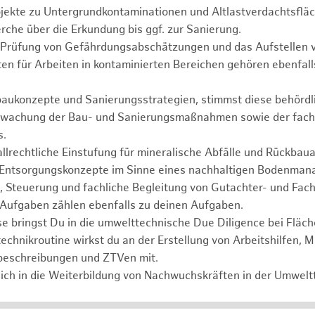
ojekte zu Untergrundkontaminationen und Altlastverdachtsflä
rche über die Erkundung bis ggf. zur Sanierung.
d Prüfung von Gefährdungsabschätzungen und das Aufstellen v
en für Arbeiten in kontaminierten Bereichen gehören ebenfal
baukonzepte und Sanierungsstrategien, stimmst diese behördli
erwachung der Bau- und Sanierungsmaßnahmen sowie der fach
s.
llrechtliche Einstufung für mineralische Abfälle und Rückbauab
Entsorgungskonzepte im Sinne eines nachhaltigen Bodenman
 Steuerung und fachliche Begleitung von Gutachter- und Fach
Aufgaben zählen ebenfalls zu deinen Aufgaben.
e bringst Du in die umwelttechnische Due Diligence bei Fläc
echnikroutine wirkst du an der Erstellung von Arbeitshilfen, M
beschreibungen und ZTVen mit.
ich in die Weiterbildung von Nachwuchskräften in der Umweltt