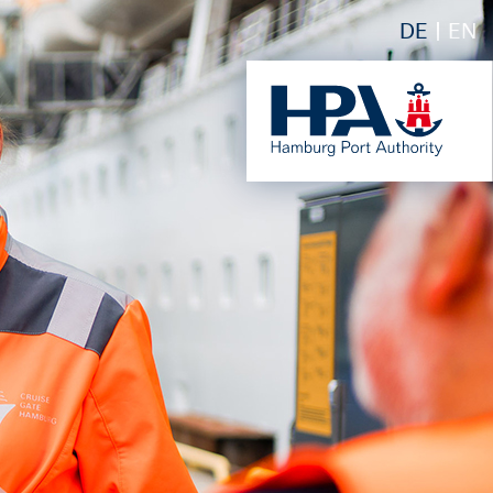
DE
EN