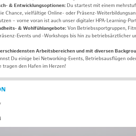
ch- & Entwicklungsoptionen:
Du startest mit einem mehrstu
ie Chance, vielfältige Online- oder Präsenz-Weiterbildungsa
tzen – vorne voran ist auch unser digitaler HPA-Learning-Port
ndheits- & Wohlfühlangebote:
Von Betriebssportgruppen, Fit
Präsenz-Events und -Workshops bis hin zu betriebsärztlicher u
verschiedensten Arbeitsbereichen und mit diversen Backgro
annst Du einige bei Networking-Events, Betriebsausflügen od
e tragen den Hafen im Herzen!
ON
y
4