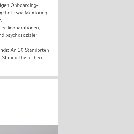
figen Onboarding-
ngebote wie Mentoring
.
nesskooperationen,
nd psychosozialer
unds:
An 10 Standorten
er Standortbesuchen