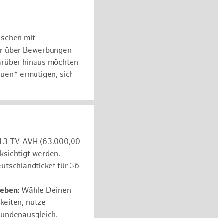
nschen mit
er über Bewerbungen
arüber hinaus möchten
auen* ermutigen, sich
e 13 TV-AVH (63.000,00
ksichtigt werden.
utschlandticket für 36
leben:
Wähle Deinen
hkeiten, nutze
tundenausgleich.