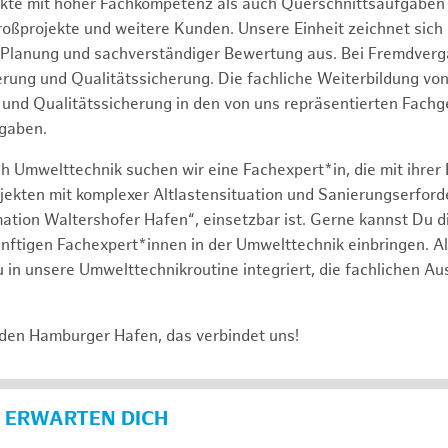
ekte mit hoher Fachkompetenz als auch Querschnittsaufgabe
roßprojekte und weitere Kunden. Unsere Einheit zeichnet sich
 Planung und sachverständiger Bewertung aus. Bei Fremdverg
uerung und Qualitätssicherung. Die fachliche Weiterbildung v
und Qualitätssicherung in den von uns repräsentierten Fach
gaben.
h Umwelttechnik suchen wir eine Fachexpert*in, die mit ihrer
jekten mit komplexer Altlastensituation und Sanierungserforde
ation Waltershofer Hafen“, einsetzbar ist. Gerne kannst Du di
nftigen Fachexpert*innen in der Umwelttechnik einbringen. A
 in unsere Umwelttechnikroutine integriert, die fachlichen A
 den Hamburger Hafen, das verbindet uns!
 ERWARTEN DICH