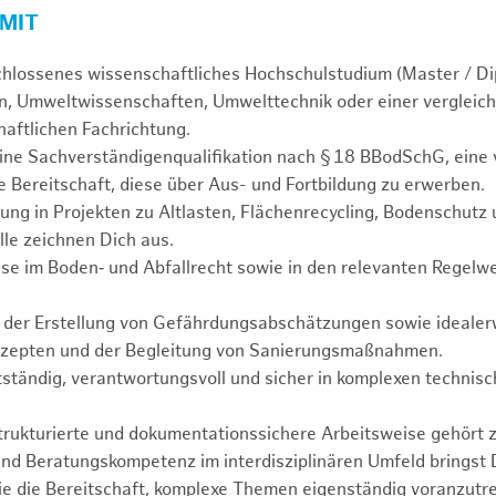
 MIT
chlossenes wissenschaftliches Hochschulstudium (Master / Di
, Umweltwissenschaften, Umwelttechnik oder einer vergleich
aftlichen Fachrichtung.
ine Sachverständigenqualifikation nach § 18 BBodSchG, eine 
 Bereitschaft, diese über Aus- und Fortbildung zu erwerben.
ung in Projekten zu Altlasten, Flächenrecycling, Bodenschutz
lle zeichnen Dich aus.
se im Boden‑ und Abfallrecht sowie in den relevanten Regelwe
n der Erstellung von Gefährdungsabschätzungen sowie idealerw
zepten und der Begleitung von Sanierungsmaßnahmen.
tständig, verantwortungsvoll und sicher in komplexen technisc
.
strukturierte und dokumentationssichere Arbeitsweise gehört 
nd Beratungskompetenz im interdisziplinären Umfeld bringst 
e die Bereitschaft, komplexe Themen eigenständig voranzutr