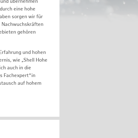
n und übernehmen
 durch eine hohe
aben sorgen wir für
on Nachwuchskräften
gebieten gehören
 Erfahrung und hohen
rnis, wie „Shell Hohe
ch auch in die
ls Fachexpert*in
ustausch auf hohem