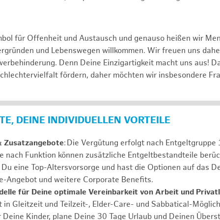
mbol für Offenheit und Austausch und genauso heißen wir Me
tergründen und Lebenswegen willkommen. Wir freuen uns dah
erbehinderung. Denn Deine Einzigartigkeit macht uns aus! D
schlechtervielfalt fördern, daher möchten wir insbesondere Fr
E, DEINE INDIVIDUELLEN VORTEILE
& Zusatzangebote
: Die Vergütung erfolgt nach Entgeltgrupp
Je nach Funktion können zusätzliche Entgeltbestandteile berüc
Du eine Top-Altersvorsorge und hast die Optionen auf das De
e-Angebot und weitere Corporate Benefits.
elle für Deine optimale Vereinbarkeit von Arbeit und Privat
 in Gleitzeit und Teilzeit-, Elder-Care- und Sabbatical-Möglic
r Deine Kinder, plane Deine 30 Tage Urlaub und Deinen Übers