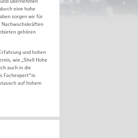
n und übernehmen
 durch eine hohe
aben sorgen wir für
on Nachwuchskräften
gebieten gehören
 Erfahrung und hohen
rnis, wie „Shell Hohe
ch auch in die
ls Fachexpert*in
ustausch auf hohem