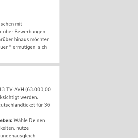
nschen mit
er über Bewerbungen
arüber hinaus möchten
auen* ermutigen, sich
e 13 TV-AVH (63.000,00
ksichtigt werden.
utschlandticket für 36
leben:
Wähle Deinen
hkeiten, nutze
tundenausgleich.