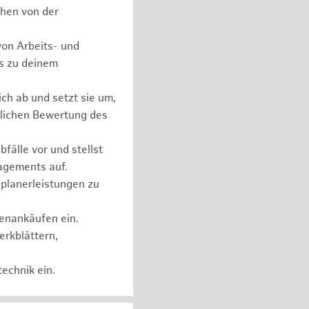
chen von der
on Arbeits- und
ls zu deinem
ch ab und setzt sie um,
lichen Bewertung des
fälle vor und stellst
agements auf.
planerleistungen zu
henankäufen ein.
erkblättern,
echnik ein.