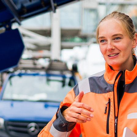
ick
d-Center der HPA
cht aller Verkehrsmeldungen im Hafen am