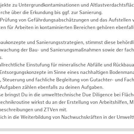
ojekte zu Untergrundkontaminationen und Altlastverdachtsflä
rche über die Erkundung bis ggf. zur Sanierung.
d Prüfung von Gefährdungsabschätzungen und das Aufstellen v
en für Arbeiten in kontaminierten Bereichen gehören ebenfal
baukonzepte und Sanierungsstrategien, stimmst diese behördli
erwachung der Bau- und Sanierungsmaßnahmen sowie der fach
s.
llrechtliche Einstufung für mineralische Abfälle und Rückbauab
Entsorgungskonzepte im Sinne eines nachhaltigen Bodenman
 Steuerung und fachliche Begleitung von Gutachter- und Fach
Aufgaben zählen ebenfalls zu deinen Aufgaben.
e bringst Du in die umwelttechnische Due Diligence bei Fläc
echnikroutine wirkst du an der Erstellung von Arbeitshilfen, M
beschreibungen und ZTVen mit.
ich in die Weiterbildung von Nachwuchskräften in der Umweltt