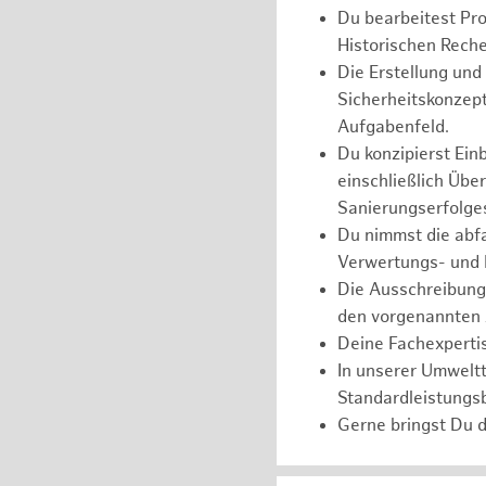
Du bearbeitest Pr
Historischen Reche
Die Erstellung un
Sicherheitskonzept
Aufgabenfeld.
Du konzipierst Ein
einschließlich Üb
Sanierungserfolge
Du nimmst die abfa
Verwertungs- und 
Die Ausschreibung,
den vorgenannten 
Deine Fachexpertis
In unserer Umweltt
Standardleistungs
Gerne bringst Du d