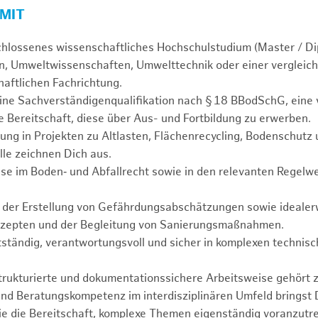
 MIT
chlossenes wissenschaftliches Hochschulstudium (Master / Di
, Umweltwissenschaften, Umwelttechnik oder einer vergleich
aftlichen Fachrichtung.
ine Sachverständigenqualifikation nach § 18 BBodSchG, eine 
 Bereitschaft, diese über Aus- und Fortbildung zu erwerben.
ung in Projekten zu Altlasten, Flächenrecycling, Bodenschutz
lle zeichnen Dich aus.
se im Boden‑ und Abfallrecht sowie in den relevanten Regelwe
n der Erstellung von Gefährdungsabschätzungen sowie idealerw
zepten und der Begleitung von Sanierungsmaßnahmen.
tständig, verantwortungsvoll und sicher in komplexen technisc
.
strukturierte und dokumentationssichere Arbeitsweise gehört 
nd Beratungskompetenz im interdisziplinären Umfeld bringst 
e die Bereitschaft, komplexe Themen eigenständig voranzutr