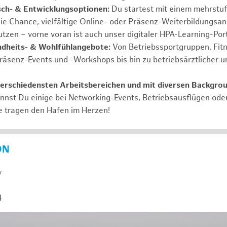
ch- & Entwicklungsoptionen:
Du startest mit einem mehrstu
ie Chance, vielfältige Online- oder Präsenz-Weiterbildungsa
tzen – vorne voran ist auch unser digitaler HPA-Learning-Port
ndheits- & Wohlfühlangebote:
Von Betriebssportgruppen, Fit
Präsenz-Events und -Workshops bis hin zu betriebsärztlicher u
verschiedensten Arbeitsbereichen und mit diversen Backgro
annst Du einige bei Networking-Events, Betriebsausflügen od
e tragen den Hafen im Herzen!
ON
y
4