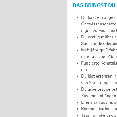
DAS BRINGST DU
Du hast ein abges
Geowissenschaften
ingenieurwissensch
Du verfügst über e
Sachkunde oder die
Mehrjährige Erfahr
mineralischer Abfä
Fundierte Kenntnis
ein.
Du bist erfahren i
von Sanierungskon
Du arbeitest selbs
Zusammenhängen
Eine analytische, 
Kommunikations‑ u
Teamfähigkeit sowi