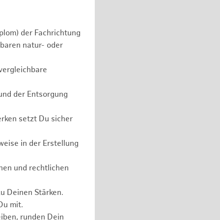
plom) der Fachrichtung
baren natur- oder
vergleichbare
 und der Entsorgung
rken setzt Du sicher
eise in der Erstellung
hen und rechtlichen
zu Deinen Stärken.
Du mit.
eiben, runden Dein