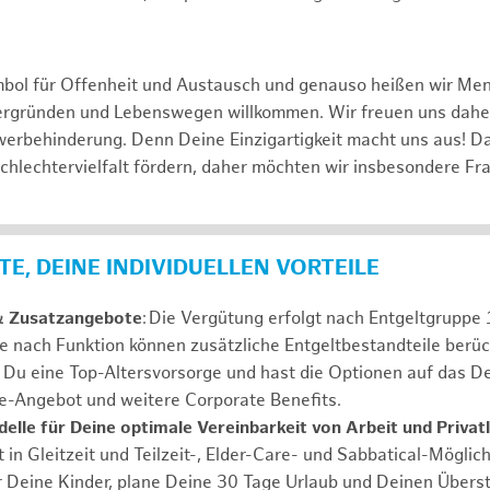
mbol für Offenheit und Austausch und genauso heißen wir Me
tergründen und Lebenswegen willkommen. Wir freuen uns dah
erbehinderung. Denn Deine Einzigartigkeit macht uns aus! D
schlechtervielfalt fördern, daher möchten wir insbesondere Fr
E, DEINE INDIVIDUELLEN VORTEILE
& Zusatzangebote
: Die Vergütung erfolgt nach Entgeltgrupp
Je nach Funktion können zusätzliche Entgeltbestandteile berüc
Du eine Top-Altersvorsorge und hast die Optionen auf das De
e-Angebot und weitere Corporate Benefits.
elle für Deine optimale Vereinbarkeit von Arbeit und Privat
 in Gleitzeit und Teilzeit-, Elder-Care- und Sabbatical-Möglic
r Deine Kinder, plane Deine 30 Tage Urlaub und Deinen Übers