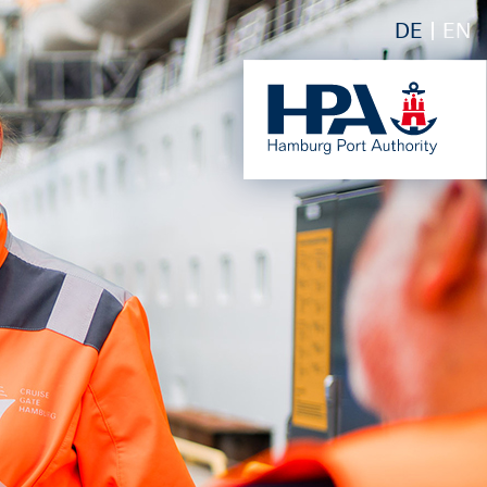
DE
EN