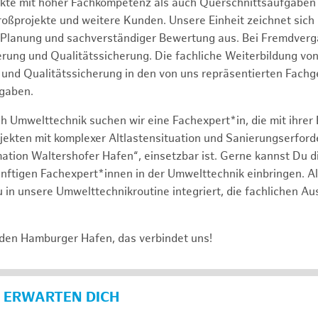
ekte mit hoher Fachkompetenz als auch Querschnittsaufgabe
roßprojekte und weitere Kunden. Unsere Einheit zeichnet sich
 Planung und sachverständiger Bewertung aus. Bei Fremdverg
uerung und Qualitätssicherung. Die fachliche Weiterbildung v
und Qualitätssicherung in den von uns repräsentierten Fach
gaben.
h Umwelttechnik suchen wir eine Fachexpert*in, die mit ihrer
jekten mit komplexer Altlastensituation und Sanierungserforde
ation Waltershofer Hafen“, einsetzbar ist. Gerne kannst Du di
nftigen Fachexpert*innen in der Umwelttechnik einbringen. A
 in unsere Umwelttechnikroutine integriert, die fachlichen A
 den Hamburger Hafen, das verbindet uns!
 ERWARTEN DICH