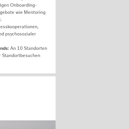
figen Onboarding-
ngebote wie Mentoring
.
nesskooperationen,
nd psychosozialer
unds:
An 10 Standorten
er Standortbesuchen