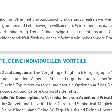
mbol für Offenheit und Austausch und genauso heißen wir Me
tergründen und Lebenswegen willkommen. Wir freuen uns dah
erbehinderung. Denn Deine Einzigartigkeit macht uns aus! D
schlechtervielfalt fördern, daher möchten wir insbesondere Fr
E, DEINE INDIVIDUELLEN VORTEILE
& Zusatzangebote
: Die Vergütung erfolgt nach Entgeltgrupp
Je nach Funktion können zusätzliche Entgeltbestandteile berüc
Du eine Top-Altersvorsorge und hast die Optionen auf das De
e-Angebot und weitere Corporate Benefits.
elle für Deine optimale Vereinbarkeit von Arbeit und Privat
 in Gleitzeit und Teilzeit-, Elder-Care- und Sabbatical-Möglic
r Deine Kinder, plane Deine 30 Tage Urlaub und Deinen Übers