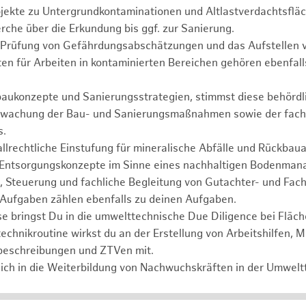
ojekte zu Untergrundkontaminationen und Altlastverdachtsflä
rche über die Erkundung bis ggf. zur Sanierung.
d Prüfung von Gefährdungsabschätzungen und das Aufstellen v
en für Arbeiten in kontaminierten Bereichen gehören ebenfal
baukonzepte und Sanierungsstrategien, stimmst diese behördli
erwachung der Bau- und Sanierungsmaßnahmen sowie der fach
s.
llrechtliche Einstufung für mineralische Abfälle und Rückbauab
Entsorgungskonzepte im Sinne eines nachhaltigen Bodenman
 Steuerung und fachliche Begleitung von Gutachter- und Fach
Aufgaben zählen ebenfalls zu deinen Aufgaben.
e bringst Du in die umwelttechnische Due Diligence bei Fläc
echnikroutine wirkst du an der Erstellung von Arbeitshilfen, M
beschreibungen und ZTVen mit.
ich in die Weiterbildung von Nachwuchskräften in der Umweltt