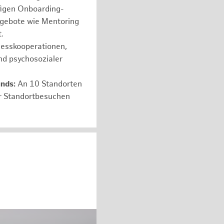
figen Onboarding-
ngebote wie Mentoring
.
nesskooperationen,
nd psychosozialer
unds:
An 10 Standorten
er Standortbesuchen