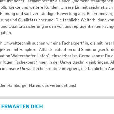
ekte mit hoher Fachkompetenz als auch Querschnittsaufgabe
roßprojekte und weitere Kunden. Unsere Einheit zeichnet sich
 Planung und sachverständiger Bewertung aus. Bei Fremdverg
uerung und Qualitätssicherung. Die fachliche Weiterbildung v
und Qualitätssicherung in den von uns repräsentierten Fach
gaben.
h Umwelttechnik suchen wir eine Fachexpert*in, die mit ihrer
jekten mit komplexer Altlastensituation und Sanierungserforde
ation Waltershofer Hafen“, einsetzbar ist. Gerne kannst Du di
nftigen Fachexpert*innen in der Umwelttechnik einbringen. A
 in unsere Umwelttechnikroutine integriert, die fachlichen A
 den Hamburger Hafen, das verbindet uns!
 ERWARTEN DICH