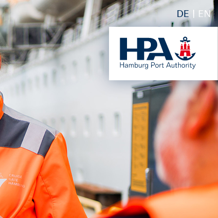
DE
EN