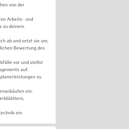
chen von der
on Arbeits- und
ls zu deinem
ch ab und setzt sie um,
lichen Bewertung des
fälle vor und stellst
agements auf.
planerleistungen zu
henankäufen ein.
erkblättern,
echnik ein.