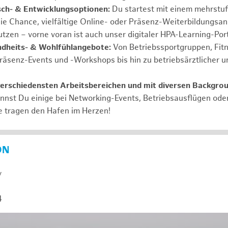
ch- & Entwicklungsoptionen:
Du startest mit einem mehrstu
ie Chance, vielfältige Online- oder Präsenz-Weiterbildungsa
tzen – vorne voran ist auch unser digitaler HPA-Learning-Port
ndheits- & Wohlfühlangebote:
Von Betriebssportgruppen, Fit
Präsenz-Events und -Workshops bis hin zu betriebsärztlicher u
verschiedensten Arbeitsbereichen und mit diversen Backgro
annst Du einige bei Networking-Events, Betriebsausflügen od
e tragen den Hafen im Herzen!
ON
y
4