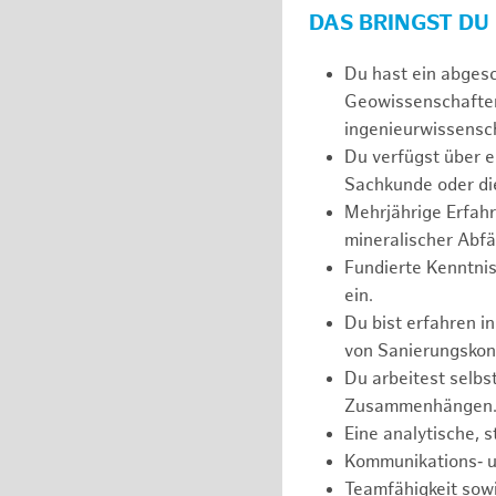
DAS BRINGST DU
Du hast ein abges
Geowissenschaften
ingenieurwissensch
Du verfügst über e
Sachkunde oder die
Mehrjährige Erfahr
mineralischer Abfä
Fundierte Kenntnis
ein.
Du bist erfahren i
von Sanierungskon
Du arbeitest selbs
Zusammenhängen
Eine analytische, 
Kommunikations‑ u
Teamfähigkeit sowi