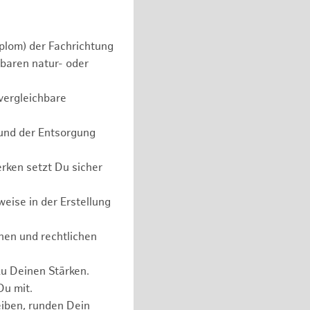
plom) der Fachrichtung
baren natur- oder
vergleichbare
 und der Entsorgung
rken setzt Du sicher
eise in der Erstellung
hen und rechtlichen
zu Deinen Stärken.
Du mit.
eiben, runden Dein