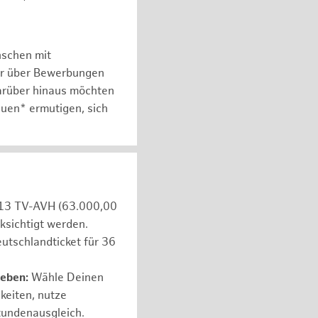
nschen mit
er über Bewerbungen
arüber hinaus möchten
auen* ermutigen, sich
e 13 TV-AVH (63.000,00
ksichtigt werden.
utschlandticket für 36
leben:
Wähle Deinen
hkeiten, nutze
tundenausgleich.