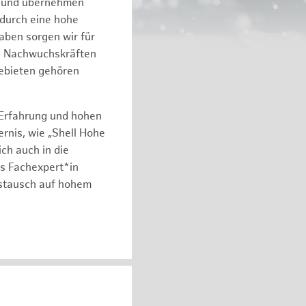
n und übernehmen
 durch eine hohe
aben sorgen wir für
on Nachwuchskräften
gebieten gehören
 Erfahrung und hohen
rnis, wie „Shell Hohe
ch auch in die
ls Fachexpert*in
ustausch auf hohem