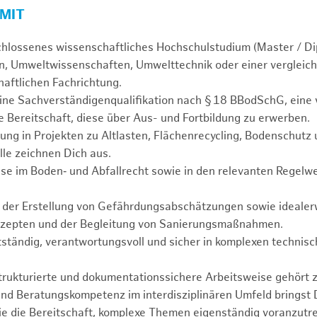
 MIT
chlossenes wissenschaftliches Hochschulstudium (Master / Di
, Umweltwissenschaften, Umwelttechnik oder einer vergleich
aftlichen Fachrichtung.
ine Sachverständigenqualifikation nach § 18 BBodSchG, eine 
 Bereitschaft, diese über Aus- und Fortbildung zu erwerben.
ung in Projekten zu Altlasten, Flächenrecycling, Bodenschutz
lle zeichnen Dich aus.
se im Boden‑ und Abfallrecht sowie in den relevanten Regelwe
n der Erstellung von Gefährdungsabschätzungen sowie idealerw
zepten und der Begleitung von Sanierungsmaßnahmen.
tständig, verantwortungsvoll und sicher in komplexen technisc
.
strukturierte und dokumentationssichere Arbeitsweise gehört 
nd Beratungskompetenz im interdisziplinären Umfeld bringst 
e die Bereitschaft, komplexe Themen eigenständig voranzutr