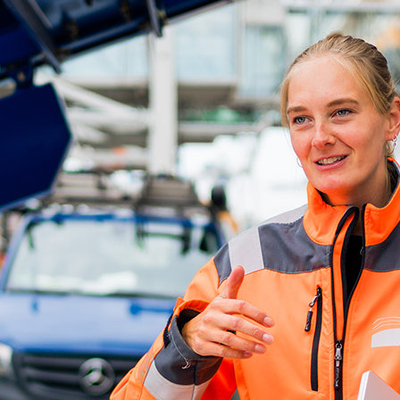
d-Center der HPA
cht aller Verkehrsmeldungen im Hafen am