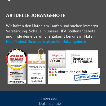
AKTUELLE JOBANGEBOTE
Wir hal­ten den Ha­fen am Lau­fen und su­chen im­mer­zu
Ver­stär­kung. Schau­e in un­se­re HPA Stel­len­an­ge­bo­te
und fin­de deine be­ruf­li­che Zu­kunft bei uns im Ha­fen.
Hier findest Du unsere aktuellen Jobangebote
Impressum
Datenschutz