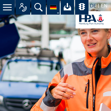
DE
EN
Menü
Alle Ansprechpartner im Überbli
Suche
Ihr Download-C
Übersicht