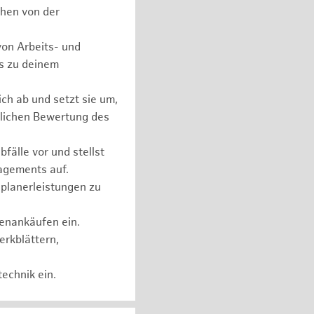
chen von der
on Arbeits- und
ls zu deinem
ch ab und setzt sie um,
lichen Bewertung des
fälle vor und stellst
agements auf.
planerleistungen zu
henankäufen ein.
erkblättern,
echnik ein.