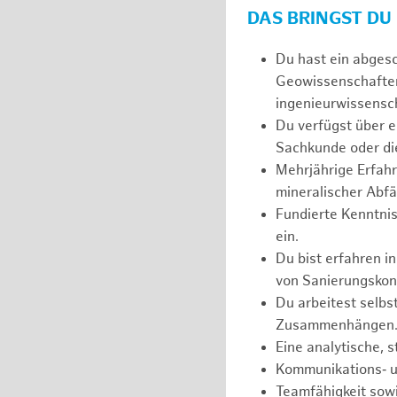
DAS BRINGST DU
Du hast ein abges
Geowissenschaften
ingenieurwissensch
Du verfügst über e
Sachkunde oder die
Mehrjährige Erfahr
mineralischer Abfä
Fundierte Kenntnis
ein.
Du bist erfahren i
von Sanierungskon
Du arbeitest selbs
Zusammenhängen
Eine analytische, 
Kommunikations‑ u
Teamfähigkeit sowi