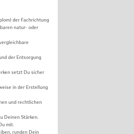
plom) der Fachrichtung
baren natur- oder
vergleichbare
 und der Entsorgung
rken setzt Du sicher
eise in der Erstellung
hen und rechtlichen
zu Deinen Stärken.
Du mit.
eiben, runden Dein