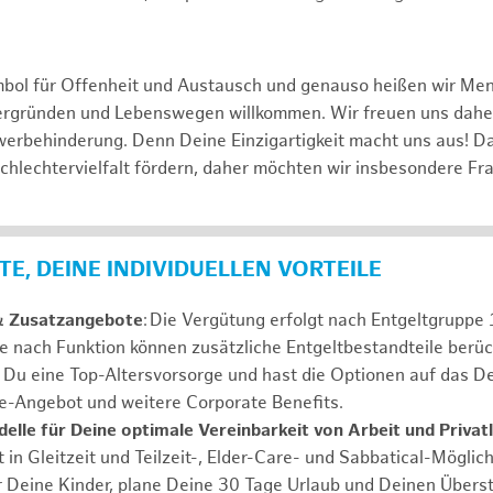
mbol für Offenheit und Austausch und genauso heißen wir Me
tergründen und Lebenswegen willkommen. Wir freuen uns dah
erbehinderung. Denn Deine Einzigartigkeit macht uns aus! D
schlechtervielfalt fördern, daher möchten wir insbesondere Fr
E, DEINE INDIVIDUELLEN VORTEILE
& Zusatzangebote
: Die Vergütung erfolgt nach Entgeltgrupp
Je nach Funktion können zusätzliche Entgeltbestandteile berüc
Du eine Top-Altersvorsorge und hast die Optionen auf das De
e-Angebot und weitere Corporate Benefits.
elle für Deine optimale Vereinbarkeit von Arbeit und Privat
 in Gleitzeit und Teilzeit-, Elder-Care- und Sabbatical-Möglic
r Deine Kinder, plane Deine 30 Tage Urlaub und Deinen Übers