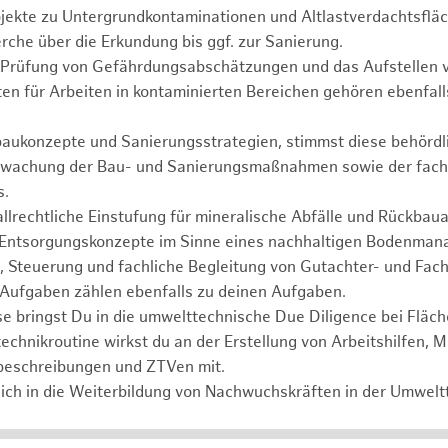
ojekte zu Untergrundkontaminationen und Altlastverdachtsflä
rche über die Erkundung bis ggf. zur Sanierung.
d Prüfung von Gefährdungsabschätzungen und das Aufstellen v
en für Arbeiten in kontaminierten Bereichen gehören ebenfal
baukonzepte und Sanierungsstrategien, stimmst diese behördli
erwachung der Bau- und Sanierungsmaßnahmen sowie der fach
s.
llrechtliche Einstufung für mineralische Abfälle und Rückbauab
Entsorgungskonzepte im Sinne eines nachhaltigen Bodenman
 Steuerung und fachliche Begleitung von Gutachter- und Fach
Aufgaben zählen ebenfalls zu deinen Aufgaben.
e bringst Du in die umwelttechnische Due Diligence bei Fläc
echnikroutine wirkst du an der Erstellung von Arbeitshilfen, M
beschreibungen und ZTVen mit.
ich in die Weiterbildung von Nachwuchskräften in der Umweltt