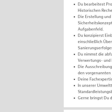
Du bearbeitest Pr
Historischen Reche
Die Erstellung un
Sicherheitskonzept
Aufgabenfeld.
Du konzipierst Ein
einschließlich Üb
Sanierungserfolge
Du nimmst die abfa
Verwertungs- und 
Die Ausschreibung,
den vorgenannten 
Deine Fachexpertis
In unserer Umweltt
Standardleistungs
Gerne bringst Du d