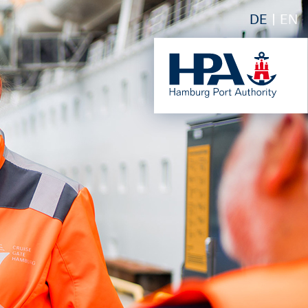
DE
EN