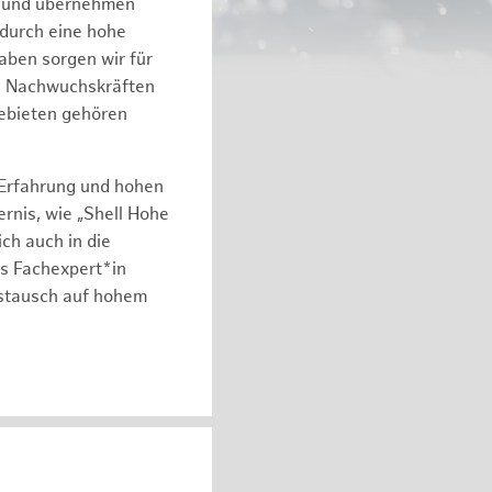
n und übernehmen
 durch eine hohe
aben sorgen wir für
on Nachwuchskräften
gebieten gehören
 Erfahrung und hohen
rnis, wie „Shell Hohe
ch auch in die
ls Fachexpert*in
ustausch auf hohem