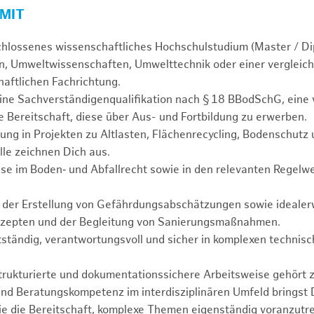
 MIT
chlossenes wissenschaftliches Hochschulstudium (Master / Di
, Umweltwissenschaften, Umwelttechnik oder einer vergleich
aftlichen Fachrichtung.
ine Sachverständigenqualifikation nach § 18 BBodSchG, eine 
 Bereitschaft, diese über Aus- und Fortbildung zu erwerben.
ung in Projekten zu Altlasten, Flächenrecycling, Bodenschutz
lle zeichnen Dich aus.
se im Boden‑ und Abfallrecht sowie in den relevanten Regelwe
n der Erstellung von Gefährdungsabschätzungen sowie idealerw
zepten und der Begleitung von Sanierungsmaßnahmen.
tständig, verantwortungsvoll und sicher in komplexen technisc
.
strukturierte und dokumentationssichere Arbeitsweise gehört 
nd Beratungskompetenz im interdisziplinären Umfeld bringst 
e die Bereitschaft, komplexe Themen eigenständig voranzutr