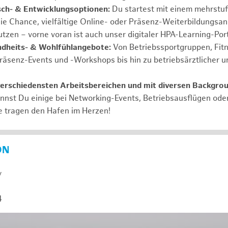
ch- & Entwicklungsoptionen:
Du startest mit einem mehrstu
ie Chance, vielfältige Online- oder Präsenz-Weiterbildungsa
tzen – vorne voran ist auch unser digitaler HPA-Learning-Port
ndheits- & Wohlfühlangebote:
Von Betriebssportgruppen, Fit
Präsenz-Events und -Workshops bis hin zu betriebsärztlicher u
verschiedensten Arbeitsbereichen und mit diversen Backgro
annst Du einige bei Networking-Events, Betriebsausflügen od
e tragen den Hafen im Herzen!
ON
y
4