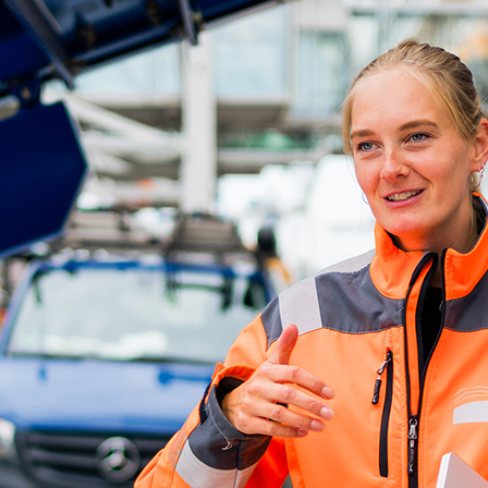
ick
d-Center der HPA
cht aller Verkehrsmeldungen im Hafen am