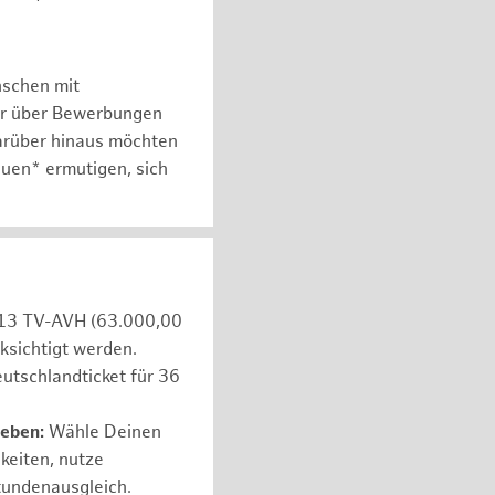
nschen mit
er über Bewerbungen
arüber hinaus möchten
auen* ermutigen, sich
e 13 TV-AVH (63.000,00
ksichtigt werden.
utschlandticket für 36
leben:
Wähle Deinen
hkeiten, nutze
tundenausgleich.