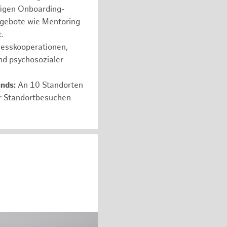
figen Onboarding-
ngebote wie Mentoring
.
nesskooperationen,
nd psychosozialer
unds:
An 10 Standorten
er Standortbesuchen