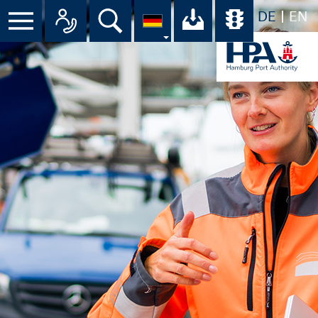
DE
EN
Suche
Ihr Download-C
Übersicht