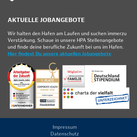
AKTUELLE JOBANGEBOTE
Wir hal­ten den Ha­fen am Lau­fen und su­chen im­mer­zu
Ver­stär­kung. Schau­e in un­se­re HPA Stel­len­an­ge­bo­te
und fin­de deine be­ruf­li­che Zu­kunft bei uns im Ha­fen.
Hier findest Du unsere aktuellen Jobangebote
Impressum
Datenschutz