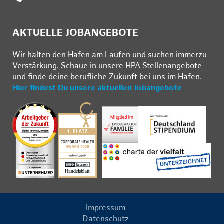
AKTUELLE JOBANGEBOTE
Wir hal­ten den Ha­fen am Lau­fen und su­chen im­mer­zu
Ver­stär­kung. Schau­e in un­se­re HPA Stel­len­an­ge­bo­te
und fin­de deine be­ruf­li­che Zu­kunft bei uns im Ha­fen.
Hier findest Du unsere aktuellen Jobangebote
Impressum
Datenschutz