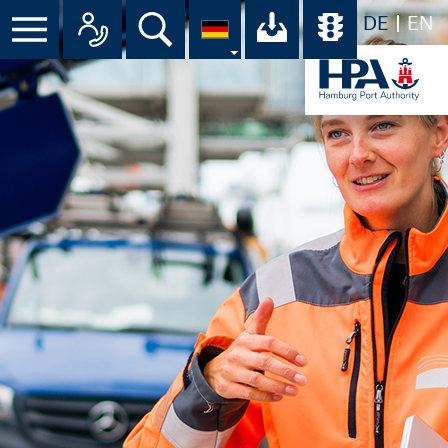
DE
EN
Menü
Alle Ansprechpartner im Überbli
Suche
Ihr Download-C
Übersicht