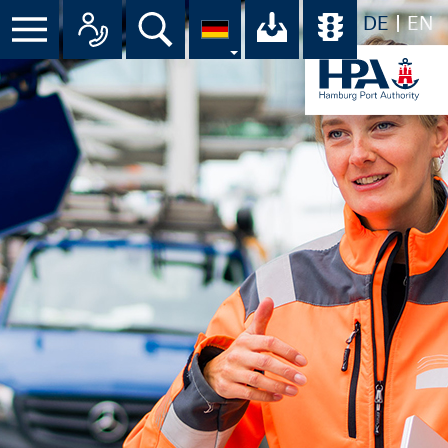
DE
EN
Menü
Alle Ansprechpartner im Überbli
Suche
Ihr Download-C
Übersicht