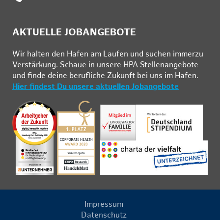
AKTUELLE JOBANGEBOTE
Wir hal­ten den Ha­fen am Lau­fen und su­chen im­mer­zu
Ver­stär­kung. Schau­e in un­se­re HPA Stel­len­an­ge­bo­te
und fin­de deine be­ruf­li­che Zu­kunft bei uns im Ha­fen.
Hier findest Du unsere aktuellen Jobangebote
Impressum
Datenschutz