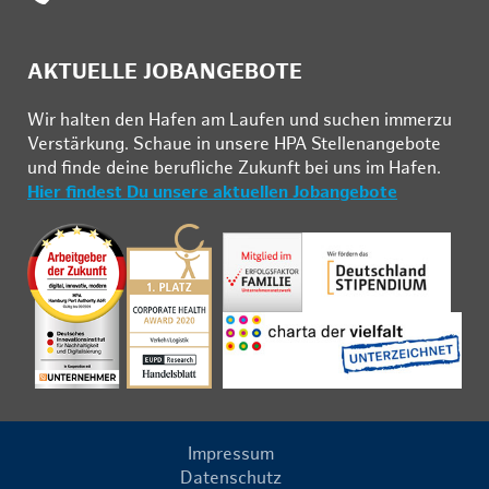
AKTUELLE JOBANGEBOTE
Wir hal­ten den Ha­fen am Lau­fen und su­chen im­mer­zu
Ver­stär­kung. Schau­e in un­se­re HPA Stel­len­an­ge­bo­te
und fin­de deine be­ruf­li­che Zu­kunft bei uns im Ha­fen.
Hier findest Du unsere aktuellen Jobangebote
Impressum
Datenschutz