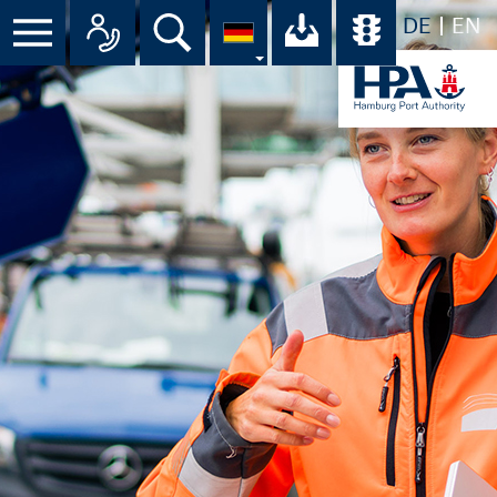
DE
EN
Menü
Alle Ansprechpartner im Überbli
Suche
Ihr Download-C
Übersicht