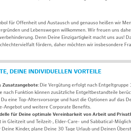
mbol für Offenheit und Austausch und genauso heißen wir Me
tergründen und Lebenswegen willkommen. Wir freuen uns dah
erbehinderung. Denn Deine Einzigartigkeit macht uns aus! D
schlechtervielfalt fördern, daher möchten wir insbesondere Fr
E, DEINE INDIVIDUELLEN VORTEILE
& Zusatzangebote
: Die Vergütung erfolgt nach Entgeltgrupp
Je nach Funktion können zusätzliche Entgeltbestandteile berüc
Du eine Top-Altersvorsorge und hast die Optionen auf das De
e-Angebot und weitere Corporate Benefits.
elle für Deine optimale Vereinbarkeit von Arbeit und Privat
 in Gleitzeit und Teilzeit-, Elder-Care- und Sabbatical-Möglic
r Deine Kinder, plane Deine 30 Tage Urlaub und Deinen Übers