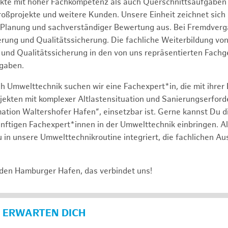
ekte mit hoher Fachkompetenz als auch Querschnittsaufgabe
roßprojekte und weitere Kunden. Unsere Einheit zeichnet sich
 Planung und sachverständiger Bewertung aus. Bei Fremdverg
uerung und Qualitätssicherung. Die fachliche Weiterbildung v
und Qualitätssicherung in den von uns repräsentierten Fach
gaben.
h Umwelttechnik suchen wir eine Fachexpert*in, die mit ihrer
jekten mit komplexer Altlastensituation und Sanierungserforde
ation Waltershofer Hafen“, einsetzbar ist. Gerne kannst Du di
nftigen Fachexpert*innen in der Umwelttechnik einbringen. A
 in unsere Umwelttechnikroutine integriert, die fachlichen A
 den Hamburger Hafen, das verbindet uns!
 ERWARTEN DICH