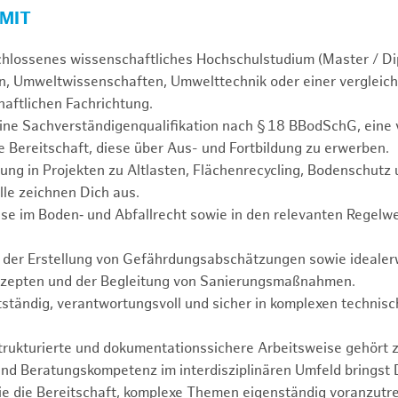
 MIT
chlossenes wissenschaftliches Hochschulstudium (Master / Di
, Umweltwissenschaften, Umwelttechnik oder einer vergleich
aftlichen Fachrichtung.
ine Sachverständigenqualifikation nach § 18 BBodSchG, eine 
 Bereitschaft, diese über Aus- und Fortbildung zu erwerben.
ung in Projekten zu Altlasten, Flächenrecycling, Bodenschutz
lle zeichnen Dich aus.
se im Boden‑ und Abfallrecht sowie in den relevanten Regelwe
n der Erstellung von Gefährdungsabschätzungen sowie idealerw
zepten und der Begleitung von Sanierungsmaßnahmen.
tständig, verantwortungsvoll und sicher in komplexen technisc
.
strukturierte und dokumentationssichere Arbeitsweise gehört 
nd Beratungskompetenz im interdisziplinären Umfeld bringst 
e die Bereitschaft, komplexe Themen eigenständig voranzutr