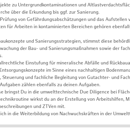
ojekte zu Untergrundkontaminationen und Altlastverdachtsflä
rche über die Erkundung bis ggf. zur Sanierung.
d Prüfung von Gefährdungsabschätzungen und das Aufstellen v
en für Arbeiten in kontaminierten Bereichen gehören ebenfal
baukonzepte und Sanierungsstrategien, stimmst diese behördli
erwachung der Bau- und Sanierungsmaßnahmen sowie der fach
s.
llrechtliche Einstufung für mineralische Abfälle und Rückbauab
Entsorgungskonzepte im Sinne eines nachhaltigen Bodenman
 Steuerung und fachliche Begleitung von Gutachter- und Fach
Aufgaben zählen ebenfalls zu deinen Aufgaben.
e bringst Du in die umwelttechnische Due Diligence bei Fläc
echnikroutine wirkst du an der Erstellung von Arbeitshilfen, M
beschreibungen und ZTVen mit.
ich in die Weiterbildung von Nachwuchskräften in der Umweltt