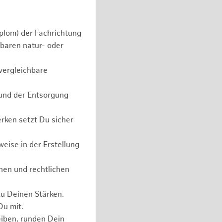
plom) der Fachrichtung
baren natur- oder
vergleichbare
 und der Entsorgung
rken setzt Du sicher
eise in der Erstellung
hen und rechtlichen
zu Deinen Stärken.
Du mit.
eiben, runden Dein