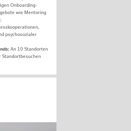
figen Onboarding-
ngebote wie Mentoring
.
nesskooperationen,
nd psychosozialer
unds:
An 10 Standorten
er Standortbesuchen