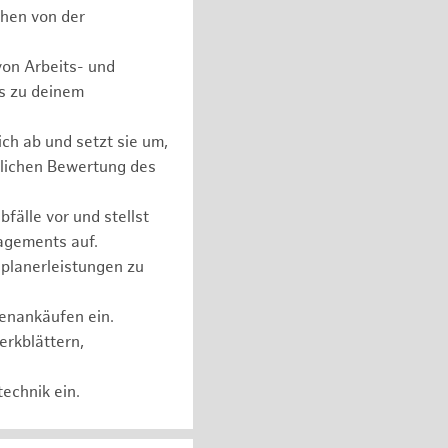
chen von der
on Arbeits- und
ls zu deinem
ch ab und setzt sie um,
lichen Bewertung des
fälle vor und stellst
agements auf.
planerleistungen zu
henankäufen ein.
erkblättern,
echnik ein.