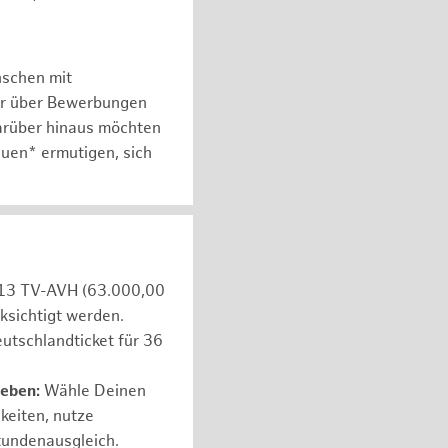
nschen mit
er über Bewerbungen
arüber hinaus möchten
auen* ermutigen, sich
e 13 TV-AVH (63.000,00
ksichtigt werden.
utschlandticket für 36
leben:
Wähle Deinen
hkeiten, nutze
tundenausgleich.