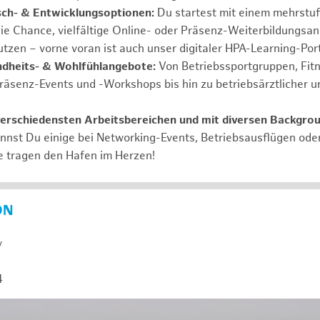
ch- & Entwicklungsoptionen:
Du startest mit einem mehrstu
ie Chance, vielfältige Online- oder Präsenz-Weiterbildungsa
tzen – vorne voran ist auch unser digitaler HPA-Learning-Port
ndheits- & Wohlfühlangebote:
Von Betriebssportgruppen, Fit
Präsenz-Events und -Workshops bis hin zu betriebsärztlicher u
verschiedensten Arbeitsbereichen und mit diversen Backgro
annst Du einige bei Networking-Events, Betriebsausflügen od
e tragen den Hafen im Herzen!
ON
y
4