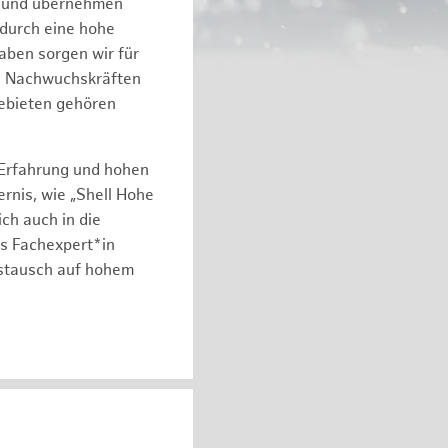
n und übernehmen
 durch eine hohe
aben sorgen wir für
on Nachwuchskräften
gebieten gehören
 Erfahrung und hohen
rnis, wie „Shell Hohe
ch auch in die
ls Fachexpert*in
ustausch auf hohem