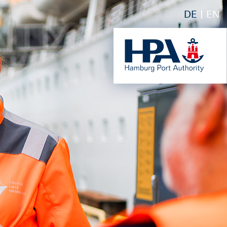
DE
EN