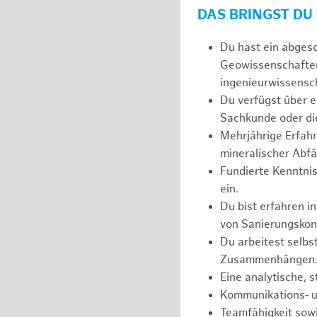
DAS BRINGST DU
Du hast ein abges
Geowissenschaften
ingenieurwissensch
Du verfügst über e
Sachkunde oder die
Mehrjährige Erfahr
mineralischer Abfä
Fundierte Kenntnis
ein.
Du bist erfahren i
von Sanierungskon
Du arbeitest selbs
Zusammenhängen
Eine analytische, 
Kommunikations‑ u
Teamfähigkeit sowi