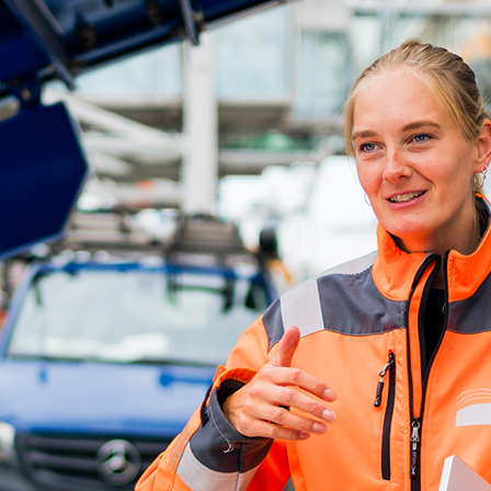
d-Center der HPA
cht aller Verkehrsmeldungen im Hafen am