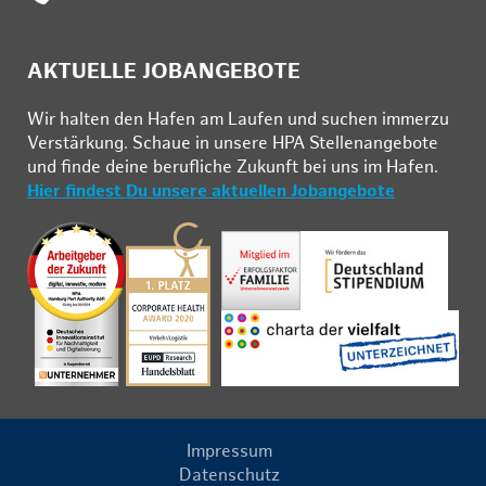
AKTUELLE JOBANGEBOTE
Wir hal­ten den Ha­fen am Lau­fen und su­chen im­mer­zu
Ver­stär­kung. Schau­e in un­se­re HPA Stel­len­an­ge­bo­te
und fin­de deine be­ruf­li­che Zu­kunft bei uns im Ha­fen.
Hier findest Du unsere aktuellen Jobangebote
Impressum
Datenschutz