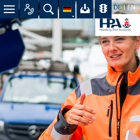
DE
EN
Suche
Ihr Download-C
Übersicht