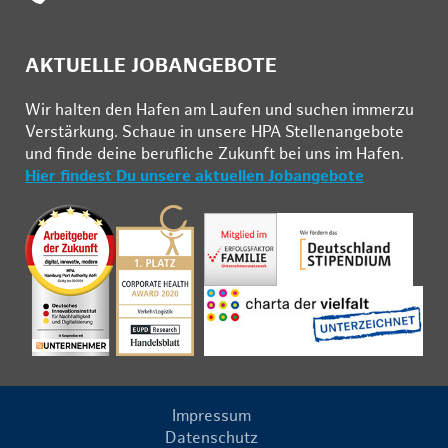
AKTUELLE JOBANGEBOTE
Wir hal­ten den Ha­fen am Lau­fen und su­chen im­mer­zu
Ver­stär­kung. Schau­e in un­se­re HPA Stel­len­an­ge­bo­te
und fin­de deine be­ruf­li­che Zu­kunft bei uns im Ha­fen.
Hier findest Du unsere aktuellen Jobangebote
Impressum
Datenschutz