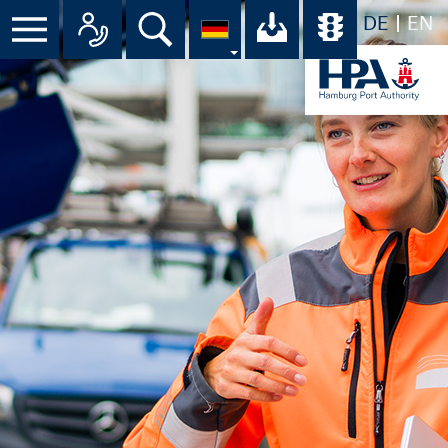
DE
EN
Suche
Ihr Download-C
Übersicht