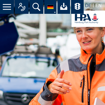
DE
EN
Menü
Alle Ansprechpartner im Überbli
Suche
Ihr Download-C
Übersicht