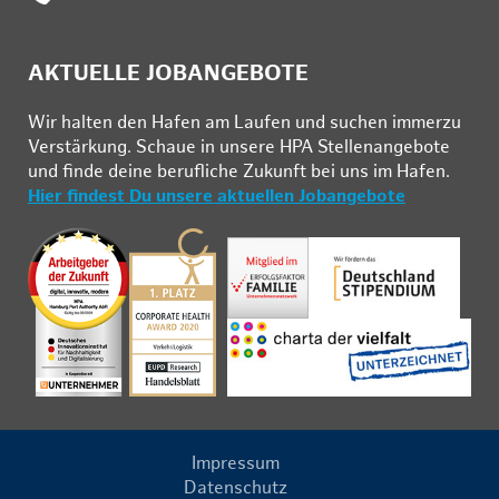
AKTUELLE JOBANGEBOTE
Wir hal­ten den Ha­fen am Lau­fen und su­chen im­mer­zu
Ver­stär­kung. Schau­e in un­se­re HPA Stel­len­an­ge­bo­te
und fin­de deine be­ruf­li­che Zu­kunft bei uns im Ha­fen.
Hier findest Du unsere aktuellen Jobangebote
Impressum
Datenschutz