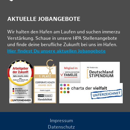
AKTUELLE JOBANGEBOTE
Wir hal­ten den Ha­fen am Lau­fen und su­chen im­mer­zu
Ver­stär­kung. Schau­e in un­se­re HPA Stel­len­an­ge­bo­te
und fin­de deine be­ruf­li­che Zu­kunft bei uns im Ha­fen.
Hier findest Du unsere aktuellen Jobangebote
Impressum
Datenschutz