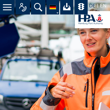
DE
EN
Suche
Ihr Download-C
Übersicht