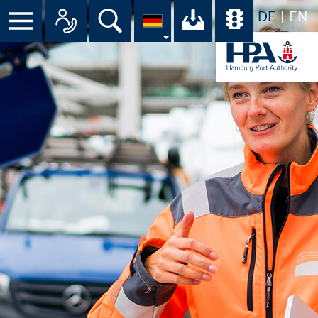
DE
EN
Menü
Alle Ansprechpartner im Überbli
Suche
Ihr Download-C
Übersicht