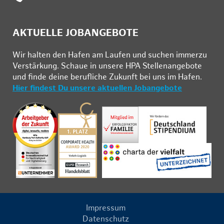
AKTUELLE JOBANGEBOTE
Wir hal­ten den Ha­fen am Lau­fen und su­chen im­mer­zu
Ver­stär­kung. Schau­e in un­se­re HPA Stel­len­an­ge­bo­te
und fin­de deine be­ruf­li­che Zu­kunft bei uns im Ha­fen.
Hier findest Du unsere aktuellen Jobangebote
Impressum
Datenschutz