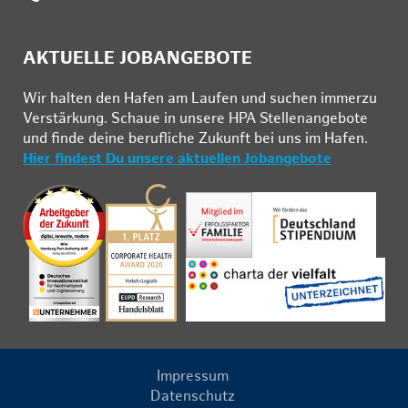
AKTUELLE JOBANGEBOTE
Wir hal­ten den Ha­fen am Lau­fen und su­chen im­mer­zu
Ver­stär­kung. Schau­e in un­se­re HPA Stel­len­an­ge­bo­te
und fin­de deine be­ruf­li­che Zu­kunft bei uns im Ha­fen.
Hier findest Du unsere aktuellen Jobangebote
Impressum
Datenschutz