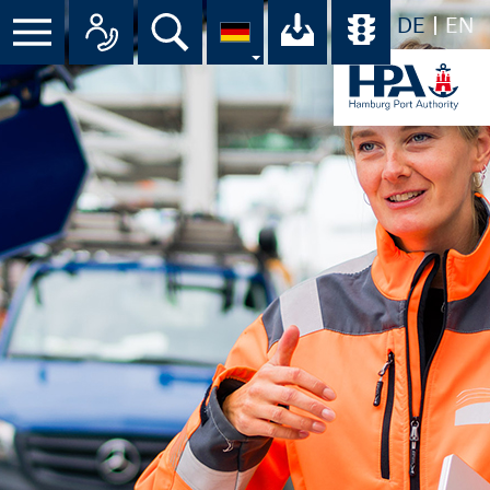
DE
EN
Suche
Ihr Download-C
Übersicht