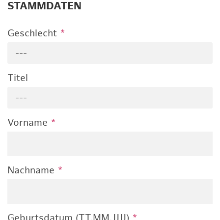
STAMMDATEN
Geschlecht
*
---
Titel
---
Vorname
*
Nachname
*
Geburtsdatum (TT.MM.JJJJ)
*