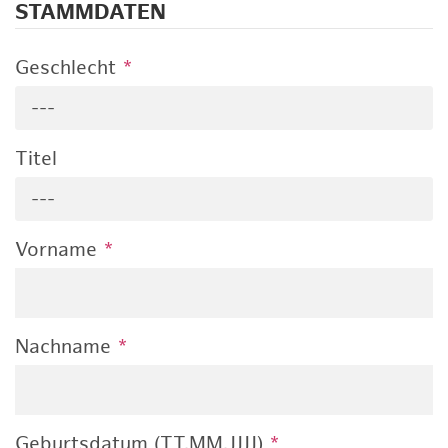
STAMMDATEN
Geschlecht
*
---
Titel
---
Vorname
*
Nachname
*
Geburtsdatum (TT.MM.JJJJ)
*