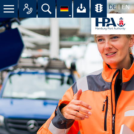
DE
EN
Suche
Ihr Download-C
Übersicht