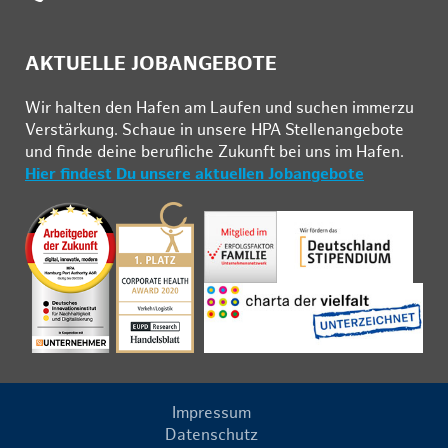
AKTUELLE JOBANGEBOTE
Wir hal­ten den Ha­fen am Lau­fen und su­chen im­mer­zu
Ver­stär­kung. Schau­e in un­se­re HPA Stel­len­an­ge­bo­te
und fin­de deine be­ruf­li­che Zu­kunft bei uns im Ha­fen.
Hier findest Du unsere aktuellen Jobangebote
Impressum
Datenschutz