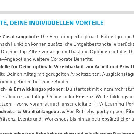
E, DEINE INDIVIDUELLEN VORTEILE
& Zusatzangebote
: Die Vergütung erfolgt nach Entgeltgrupp
 nach Funktion können zusätzliche Entgeltbestandteile berücks
Du eine Top-Altersvorsorge und hast die Optionen auf das De
e-Angebot und weitere Corporate Benefits.
elle für Deine optimale Vereinbarkeit von Arbeit und Privat
lte Deinen Alltag mit geregelten Arbeitszeiten, Ausgleichstag
rienangeboten für Deine Kinder.
ch- & Entwicklungsoptionen:
Du startest mit einem mehrstu
ie Chance, vielfältige Online- oder Präsenz-Weiterbildungsa
tzen – vorne voran ist auch unser digitaler HPA-Learning-Port
ndheits- & Wohlfühlangebote:
Von Betriebssportgruppen, Fit
Präsenz-Events und -Workshops bis hin zu betriebsärztlicher 