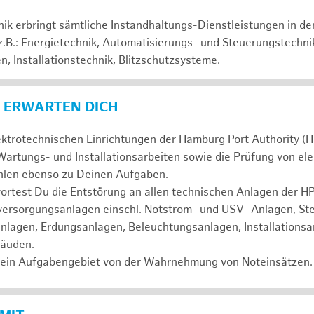
hnik erbringt sämtliche Instandhaltungs-Dienstleistungen in d
 z.B.: Energietechnik, Automatisierungs- und Steuerungstechni
, Installationstechnik, Blitzschutzsysteme.
 ERWARTEN DICH
ektrotechnischen Einrichtungen der Hamburg Port Authority (H
artungs- und Installationsarbeiten sowie die Prüfung von el
ählen ebenso zu Deinen Aufgaben.
test Du die Entstörung an allen technischen Anlagen der HPA
mversorgungsanlagen einschl. Notstrom- und USV- Anlagen, St
nlagen, Erdungsanlagen, Beleuchtungsanlagen, Installationsa
bäuden.
ein Aufgabengebiet von der Wahrnehmung von Noteinsätzen.