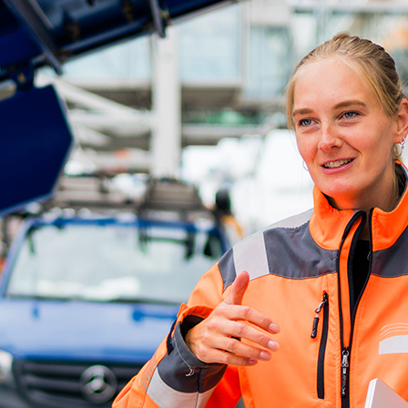
d-Center der HPA
cht aller Verkehrsmeldungen im Hafen am