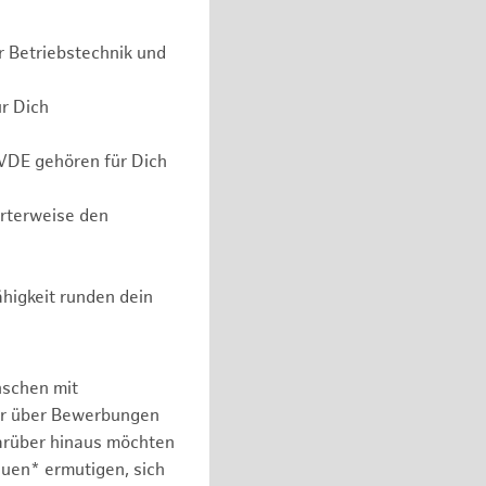
r Betriebstechnik und
ür Dich
 VDE gehören für Dich
erterweise den
higkeit runden dein
nschen mit
er über Bewerbungen
arüber hinaus möchten
auen* ermutigen, sich