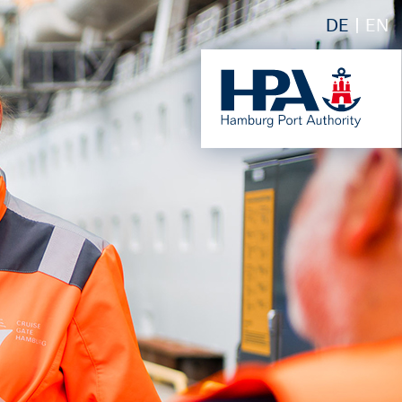
DE
EN