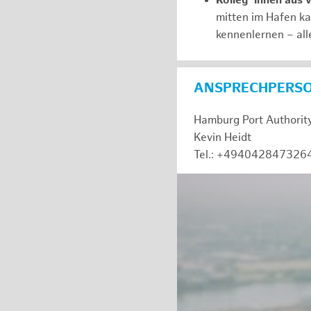
Kolleg*innen aus 
mitten im Hafen k
kennenlernen – all
ANSPRECHPERS
Hamburg Port Authorit
Kevin Heidt
Tel.: +494042847326