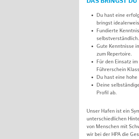
DAS BRINGST DU
Du hast eine erfol
bringst idealerweis
Fundierte Kenntnis
selbstverständlich.
Gute Kenntnisse i
zum Repertoire.
Für den Einsatz im
Führerschein Klass
Du hast eine hohe 
Deine selbständige
Profil ab.
Unser Hafen ist ein Sy
unterschiedlichen Hin
von Menschen mit Schw
wir bei der HPA die Ge