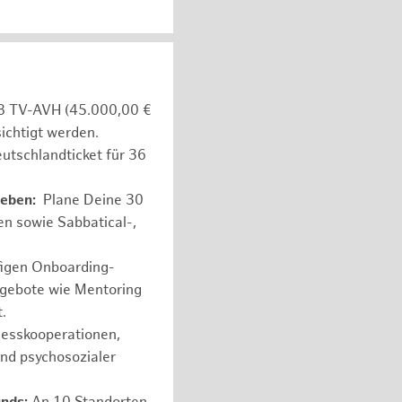
e 8 TV-AVH (45.000,00 €
ichtigt werden.
utschlandticket für 36
leben:
Plane Deine 30
en sowie Sabbatical-,
figen Onboarding-
ngebote wie Mentoring
.
nesskooperationen,
und psychosozialer