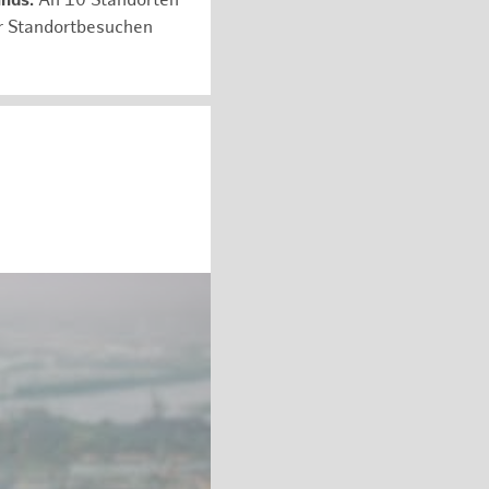
unds:
An 10 Standorten
er Standortbesuchen