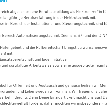
 MIT
greich abgeschlossene Berufsausbildung als Elektroniker*in fü
e langjährige Berufserfahrung in der Elektrotechnik mit.
se im Bereich der Installations- und Steuerungstechnik sind f
m Bereich Automatisierungstechnik (Siemens S7) und der DIN
 Hafengebiet und die Rufbereitschaft bringst du wünschensw
e B mit.
Einsatzbereitschaft und Eigeninitiative.
 und sorgfältige Arbeitsweise sowie eine ausgeprägte Teamfä
mbol für Offenheit und Austausch und genauso heißen wir Me
tergründen und Lebenswegen willkommen. Wir freuen uns dah
erbehinderung. Denn Deine Einzigartigkeit macht uns aus! D
schlechtervielfalt fördern, daher möchten wir insbesondere Fr