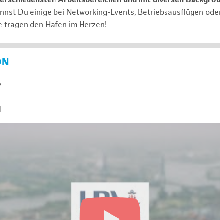
verschiedensten Arbeitsbereichen und mit diversen Backgro
annst Du einige bei Networking-Events, Betriebsausflügen od
e tragen den Hafen im Herzen!
ON
y
4