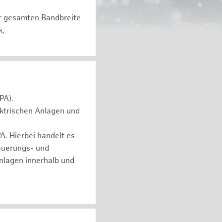
er gesamten Bandbreite
k,
PA).
ektrischen Anlagen und
. Hierbei handelt es
euerungs- und
nlagen innerhalb und