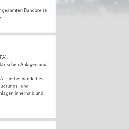
er gesamten Bandbreite
k,
PA).
ektrischen Anlagen und
. Hierbei handelt es
euerungs- und
nlagen innerhalb und