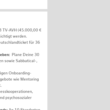
e 8 TV-AVH (45.000,00 €
ichtigt werden.
utschlandticket für 36
leben:
Plane Deine 30
en sowie Sabbatical-,
figen Onboarding-
ngebote wie Mentoring
.
nesskooperationen,
und psychosozialer