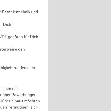
r Betriebstechnik und
ür Dich
 VDE gehören für Dich
erterweise den
higkeit runden dein
nschen mit
er über Bewerbungen
arüber hinaus möchten
auen* ermutigen, sich