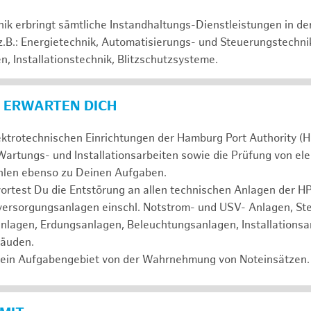
hnik erbringt sämtliche Instandhaltungs-Dienstleistungen in d
 z.B.: Energietechnik, Automatisierungs- und Steuerungstechni
, Installationstechnik, Blitzschutzsysteme.
 ERWARTEN DICH
ektrotechnischen Einrichtungen der Hamburg Port Authority (H
artungs- und Installationsarbeiten sowie die Prüfung von el
ählen ebenso zu Deinen Aufgaben.
test Du die Entstörung an allen technischen Anlagen der HPA
mversorgungsanlagen einschl. Notstrom- und USV- Anlagen, St
nlagen, Erdungsanlagen, Beleuchtungsanlagen, Installationsa
bäuden.
ein Aufgabengebiet von der Wahrnehmung von Noteinsätzen.