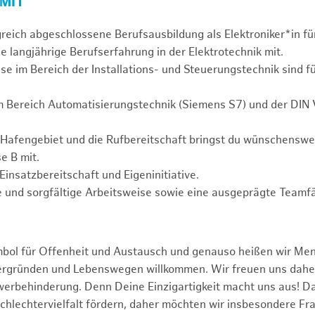
 MIT
greich abgeschlossene Berufsausbildung als Elektroniker*in fü
e langjährige Berufserfahrung in der Elektrotechnik mit.
se im Bereich der Installations- und Steuerungstechnik sind f
m Bereich Automatisierungstechnik (Siemens S7) und der DIN
 Hafengebiet und die Rufbereitschaft bringst du wünschensw
e B mit.
Einsatzbereitschaft und Eigeninitiative.
 und sorgfältige Arbeitsweise sowie eine ausgeprägte Teamfä
mbol für Offenheit und Austausch und genauso heißen wir Me
tergründen und Lebenswegen willkommen. Wir freuen uns dah
erbehinderung. Denn Deine Einzigartigkeit macht uns aus! D
schlechtervielfalt fördern, daher möchten wir insbesondere Fr