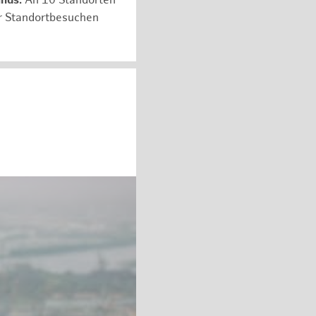
unds:
An 10 Standorten
er Standortbesuchen