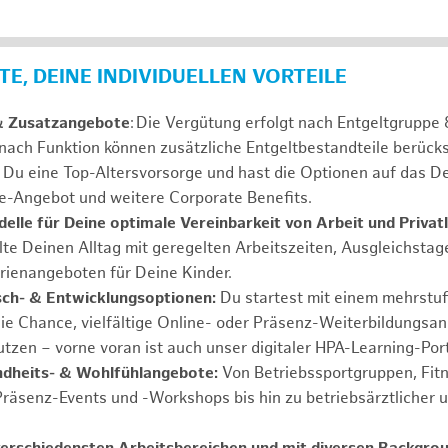
E, DEINE INDIVIDUELLEN VORTEILE
& Zusatzangebote
: Die Vergütung erfolgt nach Entgeltgrupp
 nach Funktion können zusätzliche Entgeltbestandteile berücks
Du eine Top-Altersvorsorge und hast die Optionen auf das De
e-Angebot und weitere Corporate Benefits.
elle für Deine optimale Vereinbarkeit von Arbeit und Privat
lte Deinen Alltag mit geregelten Arbeitszeiten, Ausgleichstag
rienangeboten für Deine Kinder.
ch- & Entwicklungsoptionen:
Du startest mit einem mehrstu
ie Chance, vielfältige Online- oder Präsenz-Weiterbildungsa
tzen – vorne voran ist auch unser digitaler HPA-Learning-Port
ndheits- & Wohlfühlangebote:
Von Betriebssportgruppen, Fit
Präsenz-Events und -Workshops bis hin zu betriebsärztlicher 