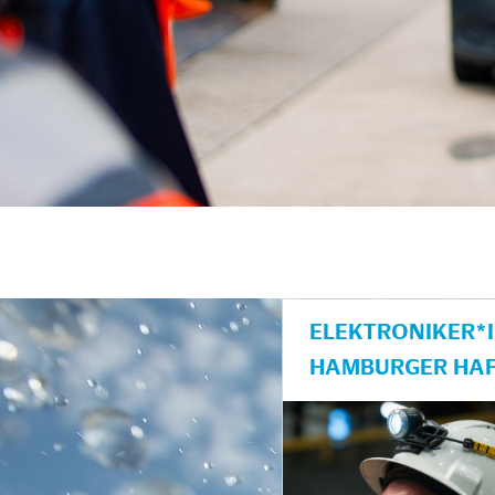
unkte anzeigen/schließen
ELEKTRONIKER*I
AMBURGER HAF