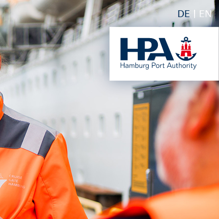
DE
EN