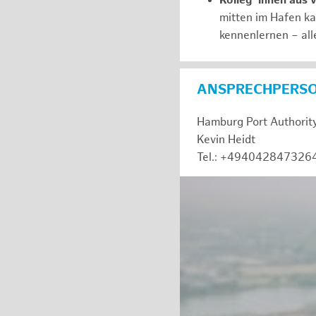
Kolleg*innen aus 
mitten im Hafen k
kennenlernen – all
ANSPRECHPERS
Hamburg Port Authorit
Kevin Heidt
Tel.: +494042847326