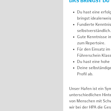
DAS BRINGST DU
Du hast eine erfol
bringst idealerweis
Fundierte Kenntnis
selbstverständlich.
Gute Kenntnisse i
zum Repertoire.
Für den Einsatz im
Führerschein Klass
Du hast eine hohe 
Deine selbständige
Profil ab.
Unser Hafen ist ein Sy
unterschiedlichen Hin
von Menschen mit Schw
wir bei der HPA die Ge