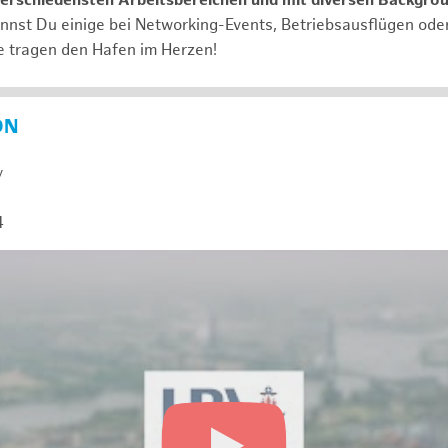
verschiedensten Arbeitsbereichen und mit diversen Backgro
annst Du einige bei Networking-Events, Betriebsausflügen od
e tragen den Hafen im Herzen!
ON
y
4