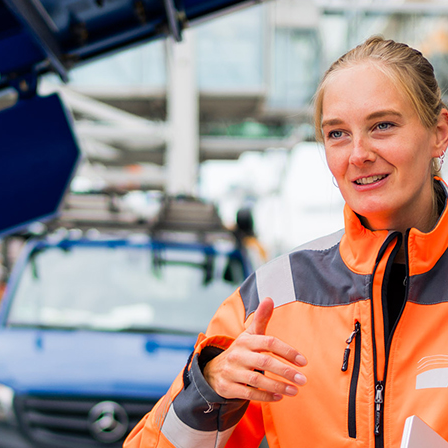
ick
d-Center der HPA
cht aller Verkehrsmeldungen im Hafen am