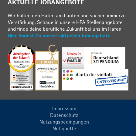
AKTUELLE JOBANGEBOTE
Wir hal­ten den Ha­fen am Lau­fen und su­chen im­mer­zu
Ver­stär­kung. Schau­e in un­se­re HPA Stel­len­an­ge­bo­te
und fin­de deine be­ruf­li­che Zu­kunft bei uns im Ha­fen.
Hier findest Du unsere aktuellen Jobangebote
Impressum
Datenschutz
Nutzungsbedingungen
Netiquette