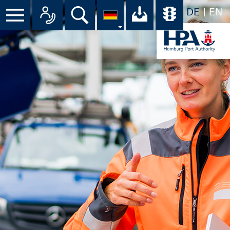
DE
EN
Suche
Ihr Download-C
Übersicht