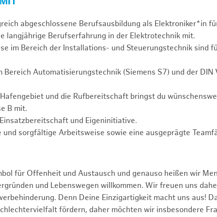
 MIT
greich abgeschlossene Berufsausbildung als Elektroniker*in fü
e langjährige Berufserfahrung in der Elektrotechnik mit.
se im Bereich der Installations- und Steuerungstechnik sind f
m Bereich Automatisierungstechnik (Siemens S7) und der DIN
 Hafengebiet und die Rufbereitschaft bringst du wünschensw
e B mit.
Einsatzbereitschaft und Eigeninitiative.
 und sorgfältige Arbeitsweise sowie eine ausgeprägte Teamfä
mbol für Offenheit und Austausch und genauso heißen wir Me
tergründen und Lebenswegen willkommen. Wir freuen uns dah
erbehinderung. Denn Deine Einzigartigkeit macht uns aus! D
schlechtervielfalt fördern, daher möchten wir insbesondere Fr