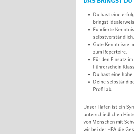
DAS BRINGST DU
Du hast eine erfol
bringst idealerweis
Fundierte Kenntnis
selbstverständlich.
Gute Kenntnisse i
zum Repertoire.
Für den Einsatz im
Führerschein Klass
Du hast eine hohe 
Deine selbständige
Profil ab.
Unser Hafen ist ein Sy
unterschiedlichen Hin
von Menschen mit Schw
wir bei der HPA die Ge