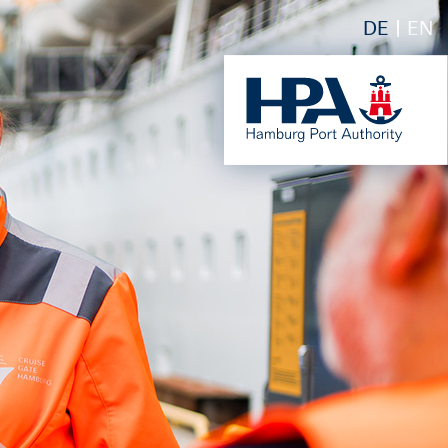
DE
EN