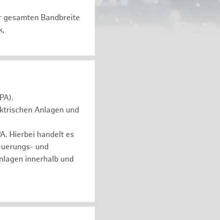
er gesamten Bandbreite
k,
PA).
ektrischen Anlagen und
. Hierbei handelt es
euerungs- und
nlagen innerhalb und