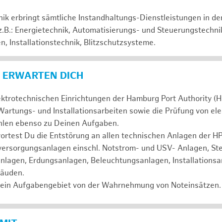
hnik erbringt sämtliche Instandhaltungs-Dienstleistungen in d
 z.B.: Energietechnik, Automatisierungs- und Steuerungstechni
, Installationstechnik, Blitzschutzsysteme.
 ERWARTEN DICH
ektrotechnischen Einrichtungen der Hamburg Port Authority (H
artungs- und Installationsarbeiten sowie die Prüfung von el
ählen ebenso zu Deinen Aufgaben.
test Du die Entstörung an allen technischen Anlagen der HPA
mversorgungsanlagen einschl. Notstrom- und USV- Anlagen, St
nlagen, Erdungsanlagen, Beleuchtungsanlagen, Installationsa
bäuden.
ein Aufgabengebiet von der Wahrnehmung von Noteinsätzen.