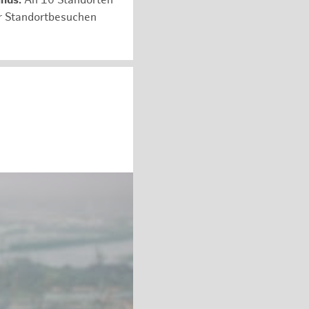
unds:
An 10 Standorten
er Standortbesuchen