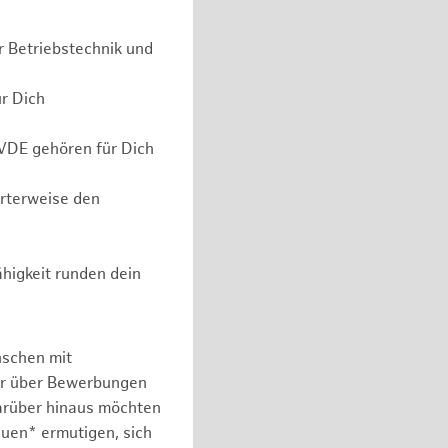
r Betriebstechnik und
ür Dich
 VDE gehören für Dich
erterweise den
higkeit runden dein
nschen mit
er über Bewerbungen
arüber hinaus möchten
auen* ermutigen, sich