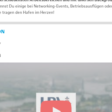
verschiedensten Arbeitsbereichen und mit diversen Backgro
annst Du einige bei Networking-Events, Betriebsausflügen od
e tragen den Hafen im Herzen!
ON
y
4