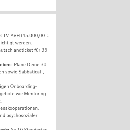
e 8 TV-AVH (45.000,00 €
ichtigt werden.
utschlandticket für 36
leben:
Plane Deine 30
en sowie Sabbatical-,
figen Onboarding-
ngebote wie Mentoring
.
nesskooperationen,
und psychosozialer