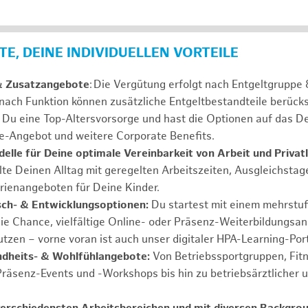
E, DEINE INDIVIDUELLEN VORTEILE
& Zusatzangebote
: Die Vergütung erfolgt nach Entgeltgrupp
 nach Funktion können zusätzliche Entgeltbestandteile berücks
Du eine Top-Altersvorsorge und hast die Optionen auf das De
e-Angebot und weitere Corporate Benefits.
elle für Deine optimale Vereinbarkeit von Arbeit und Privat
lte Deinen Alltag mit geregelten Arbeitszeiten, Ausgleichstag
rienangeboten für Deine Kinder.
ch- & Entwicklungsoptionen:
Du startest mit einem mehrstu
ie Chance, vielfältige Online- oder Präsenz-Weiterbildungsa
tzen – vorne voran ist auch unser digitaler HPA-Learning-Port
ndheits- & Wohlfühlangebote:
Von Betriebssportgruppen, Fit
Präsenz-Events und -Workshops bis hin zu betriebsärztlicher 