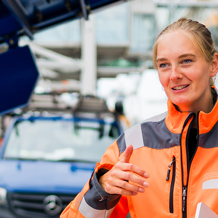
ick
d-Center der HPA
cht aller Verkehrsmeldungen im Hafen am