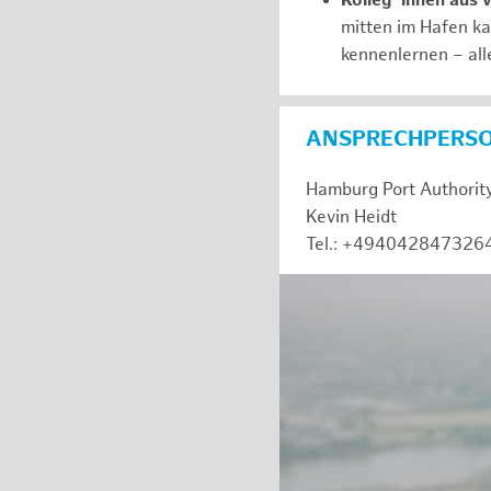
Kolleg*innen aus 
mitten im Hafen k
kennenlernen – all
ANSPRECHPERS
Hamburg Port Authorit
Kevin Heidt
Tel.: +494042847326