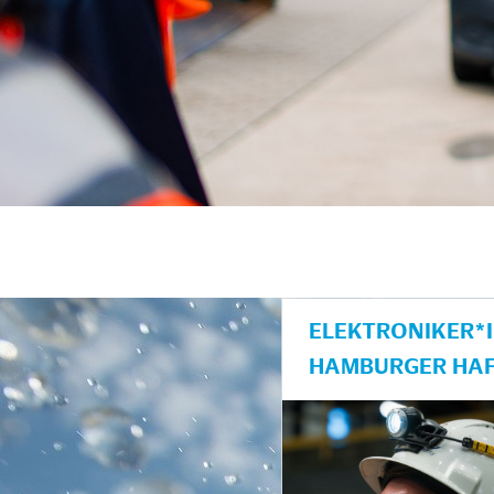
unkte anzeigen/schließen
ELEKTRONIKER*I
AMBURGER HAF