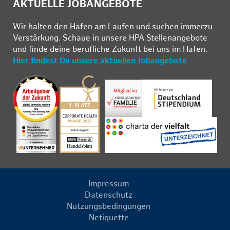
AKTUELLE JOBANGEBOTE
Wir hal­ten den Ha­fen am Lau­fen und su­chen im­mer­zu
Ver­stär­kung. Schau­e in un­se­re HPA Stel­len­an­ge­bo­te
und fin­de deine be­ruf­li­che Zu­kunft bei uns im Ha­fen.
Hier findest Du unsere aktuellen Jobangebote
Impressum
Datenschutz
Nutzungsbedingungen
Netiquette