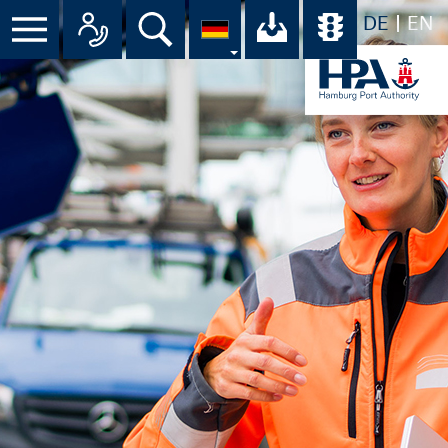
DE
EN
Suche
Ihr Download-C
Übersicht