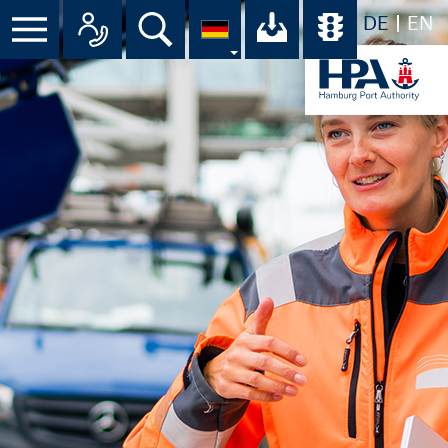
DE
EN
Menü
Alle Ansprechpartner im Überbli
Suche
Ihr Download-C
Übersicht