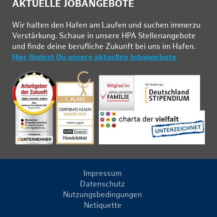
AKTUELLE JOBANGEBOTE
Wir hal­ten den Ha­fen am Lau­fen und su­chen im­mer­zu
Ver­stär­kung. Schau­e in un­se­re HPA Stel­len­an­ge­bo­te
und fin­de deine be­ruf­li­che Zu­kunft bei uns im Ha­fen.
Hier findest Du unsere aktuellen Jobangebote
Impressum
Datenschutz
Nutzungsbedingungen
Netiquette