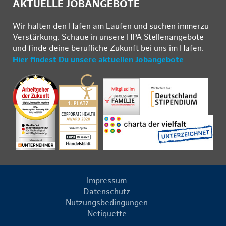
AKTUELLE JOBANGEBOTE
Wir hal­ten den Ha­fen am Lau­fen und su­chen im­mer­zu
Ver­stär­kung. Schau­e in un­se­re HPA Stel­len­an­ge­bo­te
und fin­de deine be­ruf­li­che Zu­kunft bei uns im Ha­fen.
Hier findest Du unsere aktuellen Jobangebote
Impressum
Datenschutz
Nutzungsbedingungen
Netiquette