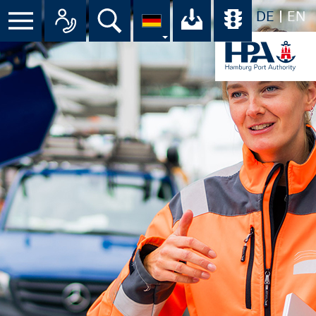
DE
EN
Menü
Alle Ansprechpartner im Überbli
Suche
Ihr Download-C
Übersicht