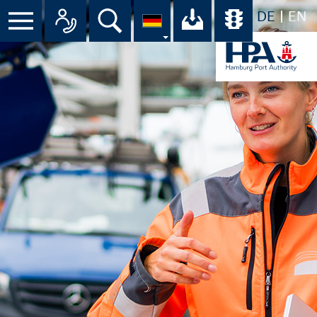
DE
EN
Menü
Alle Ansprechpartner im Überbli
Suche
Ihr Download-C
Übersicht