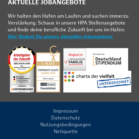
AKTUELLE JOBANGEBOTE
Wir hal­ten den Ha­fen am Lau­fen und su­chen im­mer­zu
Ver­stär­kung. Schau­e in un­se­re HPA Stel­len­an­ge­bo­te
und fin­de deine be­ruf­li­che Zu­kunft bei uns im Ha­fen.
Hier findest Du unsere aktuellen Jobangebote
Impressum
Datenschutz
Nutzungsbedingungen
Netiquette