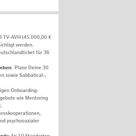
e 8 TV-AVH (45.000,00 €
ichtigt werden.
utschlandticket für 36
leben:
Plane Deine 30
en sowie Sabbatical-,
figen Onboarding-
ngebote wie Mentoring
.
nesskooperationen,
und psychosozialer