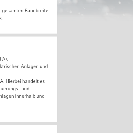
er gesamten Bandbreite
k,
PA).
ektrischen Anlagen und
. Hierbei handelt es
euerungs- und
nlagen innerhalb und