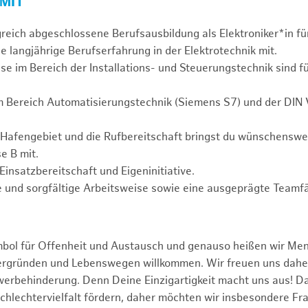
 MIT
greich abgeschlossene Berufsausbildung als Elektroniker*in fü
e langjährige Berufserfahrung in der Elektrotechnik mit.
se im Bereich der Installations- und Steuerungstechnik sind f
m Bereich Automatisierungstechnik (Siemens S7) und der DIN
 Hafengebiet und die Rufbereitschaft bringst du wünschensw
e B mit.
Einsatzbereitschaft und Eigeninitiative.
 und sorgfältige Arbeitsweise sowie eine ausgeprägte Teamfä
mbol für Offenheit und Austausch und genauso heißen wir Me
tergründen und Lebenswegen willkommen. Wir freuen uns dah
erbehinderung. Denn Deine Einzigartigkeit macht uns aus! D
schlechtervielfalt fördern, daher möchten wir insbesondere Fr