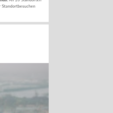
unds:
An 10 Standorten
er Standortbesuchen