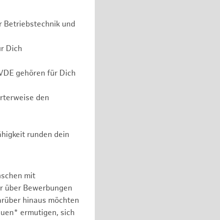
r Betriebstechnik und
ür Dich
 VDE gehören für Dich
erterweise den
higkeit runden dein
nschen mit
er über Bewerbungen
arüber hinaus möchten
auen* ermutigen, sich