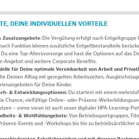
E, DEINE INDIVIDUELLEN VORTEILE
& Zusatzangebote
: Die Vergütung erfolgt nach Entgeltgrupp
 nach Funktion können zusätzliche Entgeltbestandteile berücks
Du eine Top-Altersvorsorge und hast die Optionen auf das De
e-Angebot und weitere Corporate Benefits.
elle für Deine optimale Vereinbarkeit von Arbeit und Privat
lte Deinen Alltag mit geregelten Arbeitszeiten, Ausgleichstag
rienangeboten für Deine Kinder.
ch- & Entwicklungsoptionen:
Du startest mit einem mehrstu
ie Chance, vielfältige Online- oder Präsenz-Weiterbildungsa
tzen – vorne voran ist auch unser digitaler HPA-Learning-Port
ndheits- & Wohlfühlangebote:
Von Betriebssportgruppen, Fit
Präsenz-Events und -Workshops bis hin zu betriebsärztlicher 