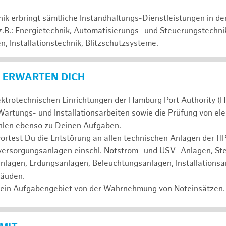
hnik erbringt sämtliche Instandhaltungs-Dienstleistungen in d
 z.B.: Energietechnik, Automatisierungs- und Steuerungstechni
, Installationstechnik, Blitzschutzsysteme.
 ERWARTEN DICH
ektrotechnischen Einrichtungen der Hamburg Port Authority (H
artungs- und Installationsarbeiten sowie die Prüfung von el
ählen ebenso zu Deinen Aufgaben.
test Du die Entstörung an allen technischen Anlagen der HPA
mversorgungsanlagen einschl. Notstrom- und USV- Anlagen, St
nlagen, Erdungsanlagen, Beleuchtungsanlagen, Installationsa
bäuden.
ein Aufgabengebiet von der Wahrnehmung von Noteinsätzen.