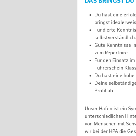
DAS BRINGST DU
Du hast eine erfol
bringst idealerweis
Fundierte Kenntnis
selbstverständlich.
Gute Kenntnisse i
zum Repertoire.
Für den Einsatz im
Führerschein Klass
Du hast eine hohe 
Deine selbständige
Profil ab.
Unser Hafen ist ein Sy
unterschiedlichen Hin
von Menschen mit Schw
wir bei der HPA die Ge