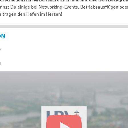
verschiedensten Arbeitsbereichen und mit diversen Backgro
annst Du einige bei Networking-Events, Betriebsausflügen od
e tragen den Hafen im Herzen!
ON
y
4