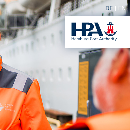
DE
EN