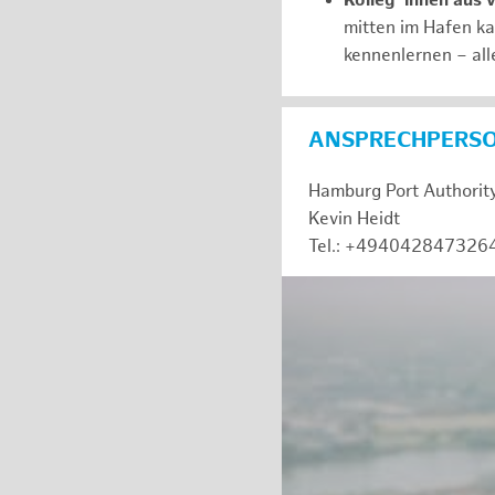
Kolleg*innen aus 
mitten im Hafen k
kennenlernen – all
ANSPRECHPERS
Hamburg Port Authorit
Kevin Heidt
Tel.: +494042847326