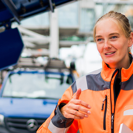
d-Center der HPA
cht aller Verkehrsmeldungen im Hafen am