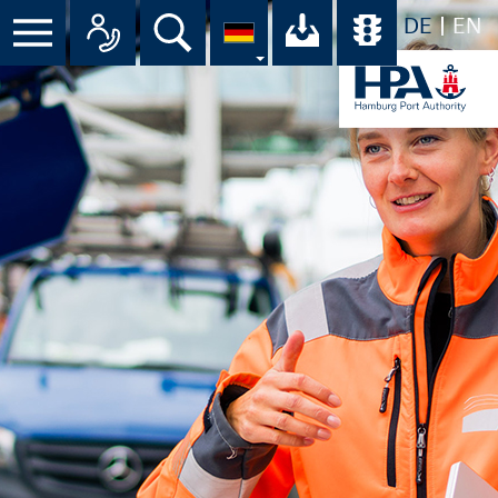
DE
EN
Suche
Ihr Download-C
Übersicht