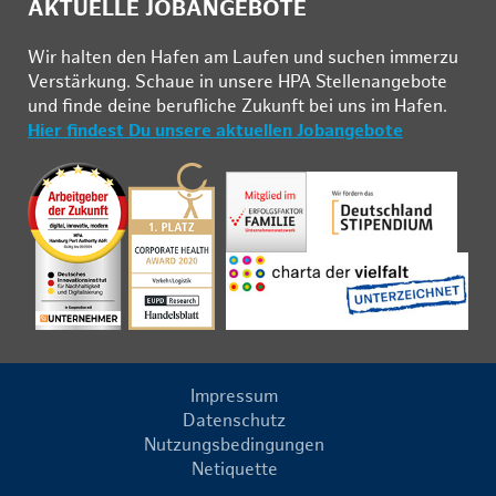
AKTUELLE JOBANGEBOTE
Wir hal­ten den Ha­fen am Lau­fen und su­chen im­mer­zu
Ver­stär­kung. Schau­e in un­se­re HPA Stel­len­an­ge­bo­te
und fin­de deine be­ruf­li­che Zu­kunft bei uns im Ha­fen.
Hier findest Du unsere aktuellen Jobangebote
Impressum
Datenschutz
Nutzungsbedingungen
Netiquette