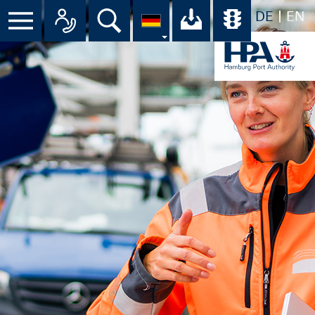
DE
EN
Menü
Alle Ansprechpartner im Überbli
Suche
Ihr Download-C
Übersicht