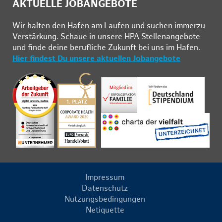
AKTUELLE JOBANGEBOTE
Wir hal­ten den Ha­fen am Lau­fen und su­chen im­mer­zu
Ver­stär­kung. Schau­e in un­se­re HPA Stel­len­an­ge­bo­te
und fin­de deine be­ruf­li­che Zu­kunft bei uns im Ha­fen.
Hier findest Du unsere aktuellen Jobangebote
Impressum
Datenschutz
Nutzungsbedingungen
Netiquette