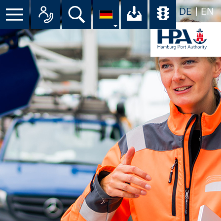
DE
EN
Menü
Alle Ansprechpartner im Überbli
Suche
Ihr Download-C
Übersicht