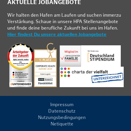
AKTUELLE JOBANGEBOTE
Wir hal­ten den Ha­fen am Lau­fen und su­chen im­mer­zu
Ver­stär­kung. Schau­e in un­se­re HPA Stel­len­an­ge­bo­te
und fin­de deine be­ruf­li­che Zu­kunft bei uns im Ha­fen.
Hier findest Du unsere aktuellen Jobangebote
Impressum
Datenschutz
Nutzungsbedingungen
Netiquette