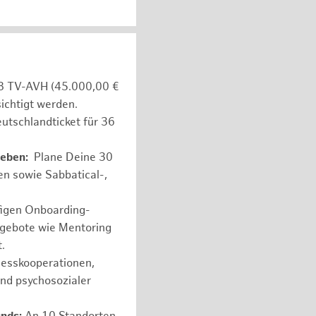
e 8 TV-AVH (45.000,00 €
ichtigt werden.
utschlandticket für 36
leben:
Plane Deine 30
en sowie Sabbatical-,
figen Onboarding-
ngebote wie Mentoring
.
nesskooperationen,
und psychosozialer