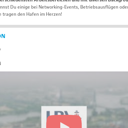
verschiedensten Arbeitsbereichen und mit diversen Backgro
annst Du einige bei Networking-Events, Betriebsausflügen od
e tragen den Hafen im Herzen!
ON
y
4