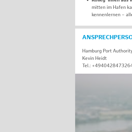
Kolleg*innen aus 
mitten im Hafen k
kennenlernen – all
ANSPRECHPERS
Hamburg Port Authorit
Kevin Heidt
Tel.: +494042847326