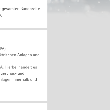
er gesamten Bandbreite
k,
PA).
ektrischen Anlagen und
. Hierbei handelt es
euerungs- und
nlagen innerhalb und