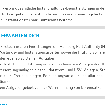
hnik erbringt sämtliche Instandhaltungs-Dienstleistungen in d
 z.B.: Energietechnik, Automatisierungs- und Steuerungstechni
, Installationstechnik, Blitzschutzsysteme.
 ERWARTEN DICH
ektrotechnischen Einrichtungen der Hamburg Port Authority (H
artungs- und Installationsarbeiten sowie die Prüfung von el
ählen ebenso zu Deinen Aufgaben.
test Du die Entstörung an allen technischen Anlagen der HPA
mversorgungsanlagen einschl. Notstrom- und USV- Anlagen, St
nlagen, Erdungsanlagen, Beleuchtungsanlagen, Installationsa
bäuden.
ein Aufgabengebiet von der Wahrnehmung von Noteinsätzen.