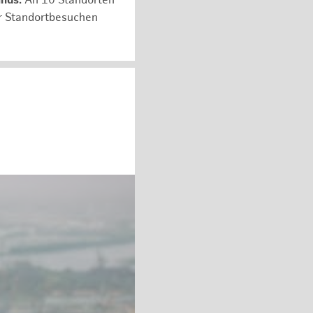
unds:
An 10 Standorten
er Standortbesuchen