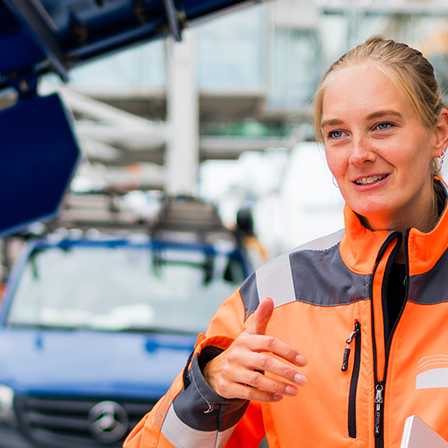
d-Center der HPA
cht aller Verkehrsmeldungen im Hafen am