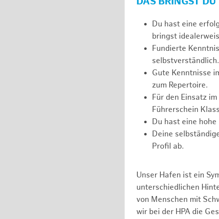
DAS BRINGST DU
Du hast eine erfol
bringst idealerweis
Fundierte Kenntnis
selbstverständlich.
Gute Kenntnisse i
zum Repertoire.
Für den Einsatz im
Führerschein Klass
Du hast eine hohe 
Deine selbständige
Profil ab.
Unser Hafen ist ein Sy
unterschiedlichen Hin
von Menschen mit Schw
wir bei der HPA die Ge