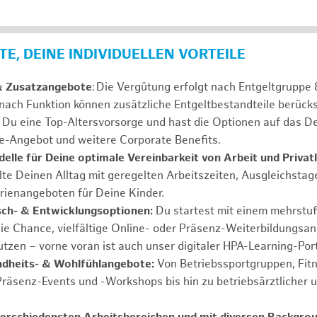
E, DEINE INDIVIDUELLEN VORTEILE
& Zusatzangebote
: Die Vergütung erfolgt nach Entgeltgrupp
 nach Funktion können zusätzliche Entgeltbestandteile berücks
Du eine Top-Altersvorsorge und hast die Optionen auf das De
e-Angebot und weitere Corporate Benefits.
elle für Deine optimale Vereinbarkeit von Arbeit und Privat
lte Deinen Alltag mit geregelten Arbeitszeiten, Ausgleichstag
rienangeboten für Deine Kinder.
ch- & Entwicklungsoptionen:
Du startest mit einem mehrstu
ie Chance, vielfältige Online- oder Präsenz-Weiterbildungsa
tzen – vorne voran ist auch unser digitaler HPA-Learning-Port
ndheits- & Wohlfühlangebote:
Von Betriebssportgruppen, Fit
Präsenz-Events und -Workshops bis hin zu betriebsärztlicher 