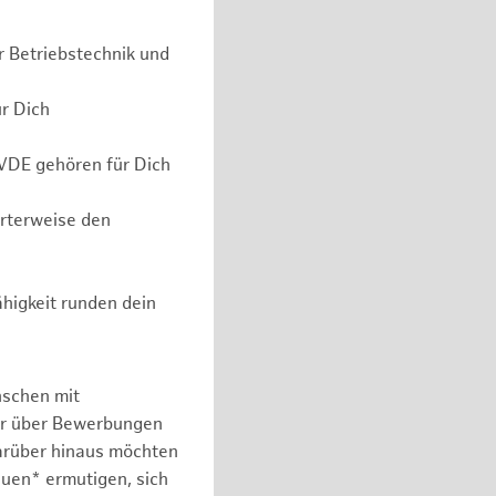
r Betriebstechnik und
ür Dich
 VDE gehören für Dich
erterweise den
higkeit runden dein
nschen mit
er über Bewerbungen
arüber hinaus möchten
auen* ermutigen, sich