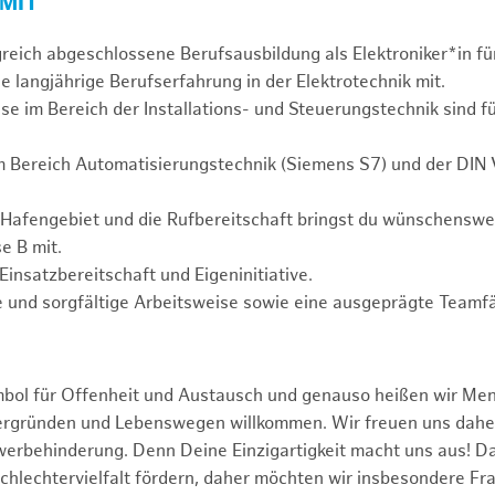
 MIT
greich abgeschlossene Berufsausbildung als Elektroniker*in fü
e langjährige Berufserfahrung in der Elektrotechnik mit.
se im Bereich der Installations- und Steuerungstechnik sind f
m Bereich Automatisierungstechnik (Siemens S7) und der DIN
 Hafengebiet und die Rufbereitschaft bringst du wünschensw
e B mit.
Einsatzbereitschaft und Eigeninitiative.
 und sorgfältige Arbeitsweise sowie eine ausgeprägte Teamfä
mbol für Offenheit und Austausch und genauso heißen wir Me
tergründen und Lebenswegen willkommen. Wir freuen uns dah
erbehinderung. Denn Deine Einzigartigkeit macht uns aus! D
schlechtervielfalt fördern, daher möchten wir insbesondere Fr