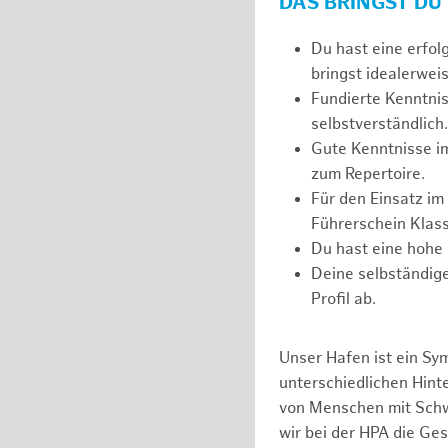
DAS BRINGST DU
Du hast eine erfol
bringst idealerweis
Fundierte Kenntnis
selbstverständlich.
Gute Kenntnisse i
zum Repertoire.
Für den Einsatz im
Führerschein Klass
Du hast eine hohe 
Deine selbständige
Profil ab.
Unser Hafen ist ein Sy
unterschiedlichen Hin
von Menschen mit Schw
wir bei der HPA die Ge