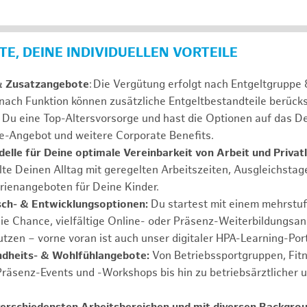
E, DEINE INDIVIDUELLEN VORTEILE
& Zusatzangebote
: Die Vergütung erfolgt nach Entgeltgrupp
 nach Funktion können zusätzliche Entgeltbestandteile berücks
Du eine Top-Altersvorsorge und hast die Optionen auf das De
e-Angebot und weitere Corporate Benefits.
elle für Deine optimale Vereinbarkeit von Arbeit und Privat
lte Deinen Alltag mit geregelten Arbeitszeiten, Ausgleichstag
rienangeboten für Deine Kinder.
ch- & Entwicklungsoptionen:
Du startest mit einem mehrstu
ie Chance, vielfältige Online- oder Präsenz-Weiterbildungsa
tzen – vorne voran ist auch unser digitaler HPA-Learning-Port
ndheits- & Wohlfühlangebote:
Von Betriebssportgruppen, Fit
Präsenz-Events und -Workshops bis hin zu betriebsärztlicher 