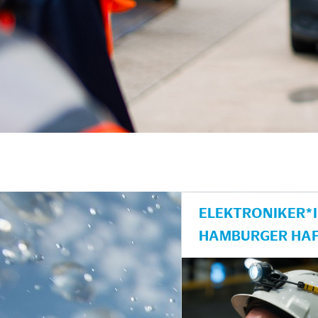
unkte anzeigen/schließen
ELEKTRONIKER*I
AMBURGER HAF