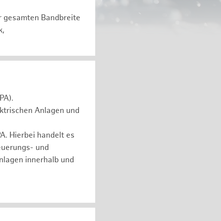
er gesamten Bandbreite
k,
PA).
ektrischen Anlagen und
. Hierbei handelt es
euerungs- und
nlagen innerhalb und