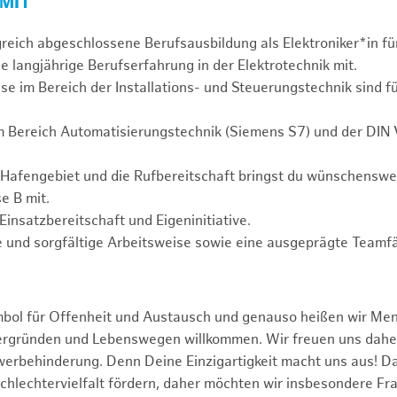
 MIT
greich abgeschlossene Berufsausbildung als Elektroniker*in fü
e langjährige Berufserfahrung in der Elektrotechnik mit.
se im Bereich der Installations- und Steuerungstechnik sind f
m Bereich Automatisierungstechnik (Siemens S7) und der DIN
 Hafengebiet und die Rufbereitschaft bringst du wünschensw
e B mit.
Einsatzbereitschaft und Eigeninitiative.
 und sorgfältige Arbeitsweise sowie eine ausgeprägte Teamfä
mbol für Offenheit und Austausch und genauso heißen wir Me
tergründen und Lebenswegen willkommen. Wir freuen uns dah
erbehinderung. Denn Deine Einzigartigkeit macht uns aus! D
schlechtervielfalt fördern, daher möchten wir insbesondere Fr