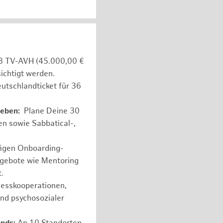
e 8 TV-AVH (45.000,00 €
ichtigt werden.
utschlandticket für 36
leben:
Plane Deine 30
en sowie Sabbatical-,
figen Onboarding-
ngebote wie Mentoring
.
nesskooperationen,
und psychosozialer