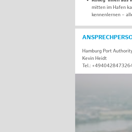
Kolleg*innen aus 
mitten im Hafen k
kennenlernen – all
ANSPRECHPERS
Hamburg Port Authorit
Kevin Heidt
Tel.: +494042847326