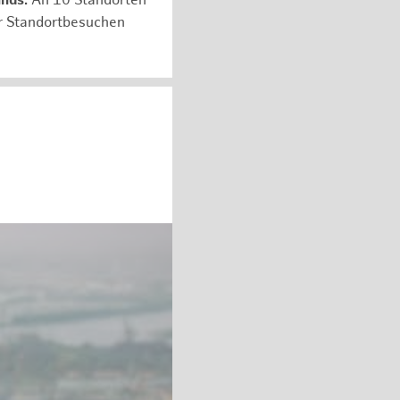
unds:
An 10 Standorten
er Standortbesuchen