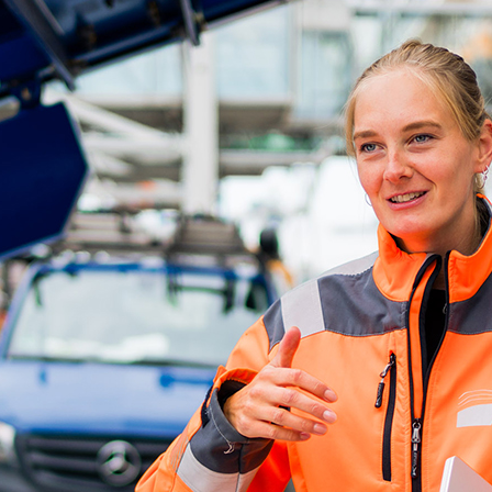
ick
d-Center der HPA
cht aller Verkehrsmeldungen im Hafen am