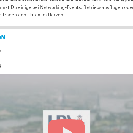
verschiedensten Arbeitsbereichen und mit diversen Backgro
annst Du einige bei Networking-Events, Betriebsausflügen od
e tragen den Hafen im Herzen!
ON
y
4