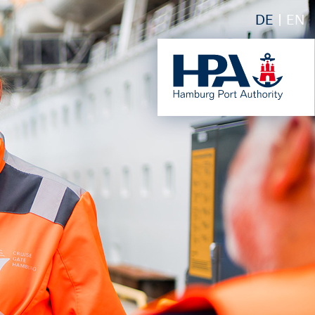
DE
EN