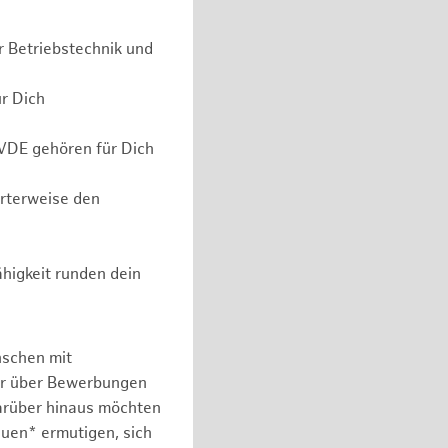
r Betriebstechnik und
ür Dich
 VDE gehören für Dich
erterweise den
higkeit runden dein
nschen mit
er über Bewerbungen
arüber hinaus möchten
auen* ermutigen, sich