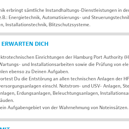
hnik erbringt sämtliche Instandhaltungs-Dienstleistungen in d
 z.B.: Energietechnik, Automatisierungs- und Steuerungstechni
, Installationstechnik, Blitzschutzsysteme.
 ERWARTEN DICH
ektrotechnischen Einrichtungen der Hamburg Port Authority (H
artungs- und Installationsarbeiten sowie die Prüfung von el
ählen ebenso zu Deinen Aufgaben.
test Du die Entstörung an allen technischen Anlagen der HPA
mversorgungsanlagen einschl. Notstrom- und USV- Anlagen, St
nlagen, Erdungsanlagen, Beleuchtungsanlagen, Installationsa
bäuden.
ein Aufgabengebiet von der Wahrnehmung von Noteinsätzen.