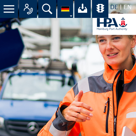
DE
EN
Menü
Alle Ansprechpartner im Überbli
Suche
Ihr Download-C
Übersicht