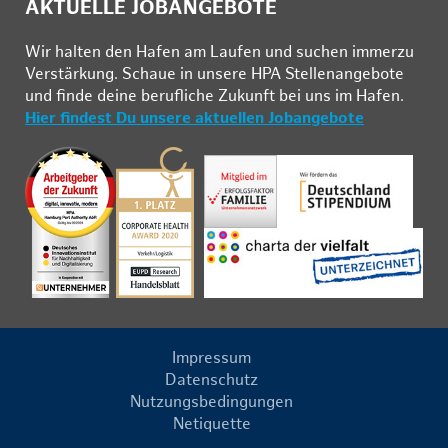
AKTUELLE JOBANGEBOTE
Wir hal­ten den Ha­fen am Lau­fen und su­chen im­mer­zu
Ver­stär­kung. Schau­e in un­se­re HPA Stel­len­an­ge­bo­te
und fin­de deine be­ruf­li­che Zu­kunft bei uns im Ha­fen.
Hier findest Du unsere aktuellen Jobangebote
Impressum
Datenschutz
Nutzungsbedingungen
Netiquette