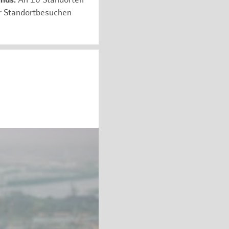
unds:
An 10 Standorten
er Standortbesuchen