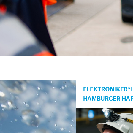
unkte anzeigen/schließen
ELEKTRONIKER*I
AMBURGER HAF