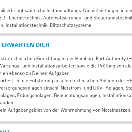
hnik erbringt sämtliche Instandhaltungs-Dienstleistungen in d
 z.B.: Energietechnik, Automatisierungs- und Steuerungstechni
, Installationstechnik, Blitzschutzsysteme.
 ERWARTEN DICH
ektrotechnischen Einrichtungen der Hamburg Port Authority (H
artungs- und Installationsarbeiten sowie die Prüfung von el
ählen ebenso zu Deinen Aufgaben.
test Du die Entstörung an allen technischen Anlagen der HPA
mversorgungsanlagen einschl. Notstrom- und USV- Anlagen, St
nlagen, Erdungsanlagen, Beleuchtungsanlagen, Installationsa
bäuden.
ein Aufgabengebiet von der Wahrnehmung von Noteinsätzen.