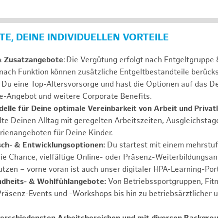
E, DEINE INDIVIDUELLEN VORTEILE
& Zusatzangebote
: Die Vergütung erfolgt nach Entgeltgrupp
 nach Funktion können zusätzliche Entgeltbestandteile berücks
Du eine Top-Altersvorsorge und hast die Optionen auf das De
e-Angebot und weitere Corporate Benefits.
elle für Deine optimale Vereinbarkeit von Arbeit und Privat
lte Deinen Alltag mit geregelten Arbeitszeiten, Ausgleichstag
rienangeboten für Deine Kinder.
ch- & Entwicklungsoptionen:
Du startest mit einem mehrstu
ie Chance, vielfältige Online- oder Präsenz-Weiterbildungsa
tzen – vorne voran ist auch unser digitaler HPA-Learning-Port
ndheits- & Wohlfühlangebote:
Von Betriebssportgruppen, Fit
Präsenz-Events und -Workshops bis hin zu betriebsärztlicher 