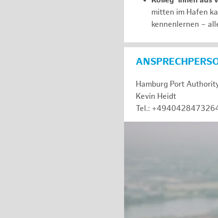
Kolleg*innen aus 
mitten im Hafen k
kennenlernen – all
ANSPRECHPERS
Hamburg Port Authorit
Kevin Heidt
Tel.: +494042847326