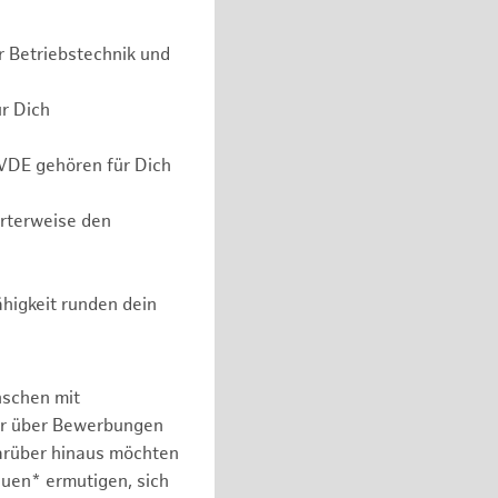
r Betriebstechnik und
ür Dich
 VDE gehören für Dich
erterweise den
higkeit runden dein
nschen mit
er über Bewerbungen
arüber hinaus möchten
auen* ermutigen, sich