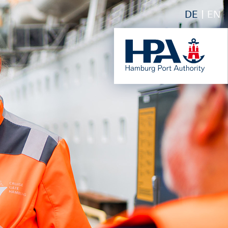
DE
EN