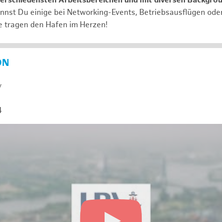
verschiedensten Arbeitsbereichen und mit diversen Backgro
annst Du einige bei Networking-Events, Betriebsausflügen od
e tragen den Hafen im Herzen!
ON
y
4