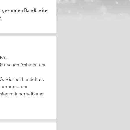
er gesamten Bandbreite
k,
PA).
ektrischen Anlagen und
. Hierbei handelt es
euerungs- und
nlagen innerhalb und