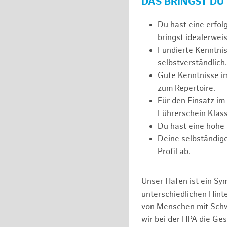
DAS BRINGST DU
Du hast eine erfol
bringst idealerweis
Fundierte Kenntnis
selbstverständlich.
Gute Kenntnisse i
zum Repertoire.
Für den Einsatz im
Führerschein Klass
Du hast eine hohe 
Deine selbständige
Profil ab.
Unser Hafen ist ein Sy
unterschiedlichen Hin
von Menschen mit Schw
wir bei der HPA die Ge