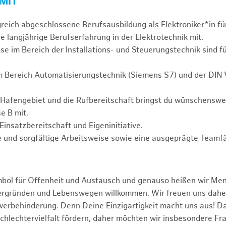
 MIT
greich abgeschlossene Berufsausbildung als Elektroniker*in fü
e langjährige Berufserfahrung in der Elektrotechnik mit.
se im Bereich der Installations- und Steuerungstechnik sind f
m Bereich Automatisierungstechnik (Siemens S7) und der DIN
 Hafengebiet und die Rufbereitschaft bringst du wünschensw
e B mit.
Einsatzbereitschaft und Eigeninitiative.
 und sorgfältige Arbeitsweise sowie eine ausgeprägte Teamfä
mbol für Offenheit und Austausch und genauso heißen wir Me
tergründen und Lebenswegen willkommen. Wir freuen uns dah
erbehinderung. Denn Deine Einzigartigkeit macht uns aus! D
schlechtervielfalt fördern, daher möchten wir insbesondere Fr