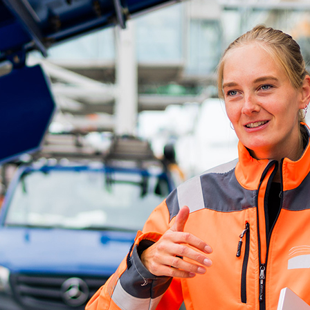
ick
d-Center der HPA
cht aller Verkehrsmeldungen im Hafen am