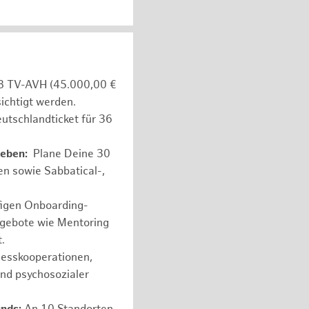
e 8 TV-AVH (45.000,00 €
ichtigt werden.
utschlandticket für 36
leben:
Plane Deine 30
en sowie Sabbatical-,
figen Onboarding-
ngebote wie Mentoring
.
nesskooperationen,
und psychosozialer