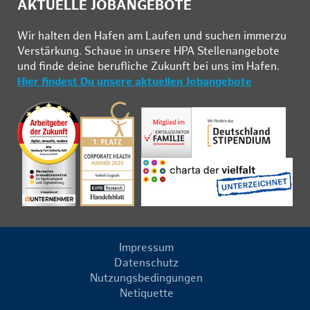
AKTUELLE JOBANGEBOTE
Wir hal­ten den Ha­fen am Lau­fen und su­chen im­mer­zu
Ver­stär­kung. Schau­e in un­se­re HPA Stel­len­an­ge­bo­te
und fin­de deine be­ruf­li­che Zu­kunft bei uns im Ha­fen.
Hier findest Du unsere aktuellen Jobangebote
Impressum
Datenschutz
Nutzungsbedingungen
Netiquette