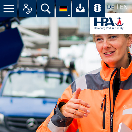
DE
EN
Suche
Ihr Download-C
Übersicht