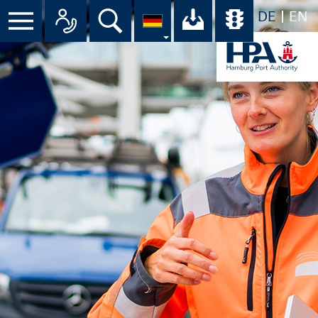
DE
EN
Menü
Alle Ansprechpartner im Überbli
Suche
Ihr Download-C
Übersicht