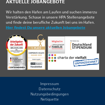
AKTUELLE JOBANGEBOTE
Wir hal­ten den Ha­fen am Lau­fen und su­chen im­mer­zu
Ver­stär­kung. Schau­e in un­se­re HPA Stel­len­an­ge­bo­te
und fin­de deine be­ruf­li­che Zu­kunft bei uns im Ha­fen.
Hier findest Du unsere aktuellen Jobangebote
Impressum
Datenschutz
Nutzungsbedingungen
Netiquette