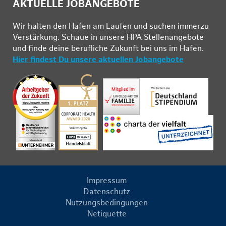
AKTUELLE JOBANGEBOTE
Wir hal­ten den Ha­fen am Lau­fen und su­chen im­mer­zu
Ver­stär­kung. Schau­e in un­se­re HPA Stel­len­an­ge­bo­te
und fin­de deine be­ruf­li­che Zu­kunft bei uns im Ha­fen.
Hier findest Du unsere aktuellen Jobangebote
Impressum
Datenschutz
Nutzungsbedingungen
Netiquette