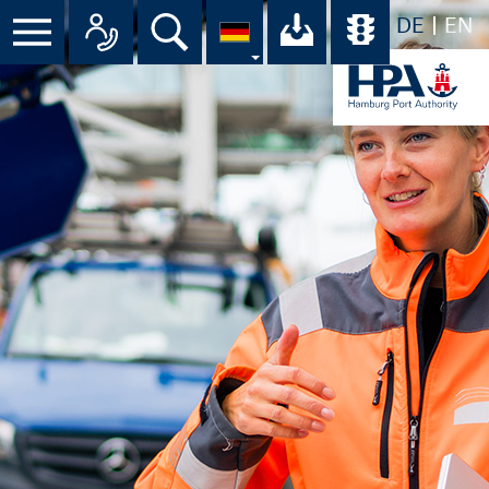
DE
EN
Menü
Alle Ansprechpartner im Überbli
Suche
Ihr Download-C
Übersicht